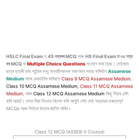
HSLC Final Exam
ত
45 নম্বৰৰ MCQ
আৰু
HS Final Exam ত ৩৫ নম্ব​
ৰৰ MCQ
বা
Multiple Choice Questions
সংযোগ কৰা হৈছে। সেইবাবে
ছাত্ৰ ছাত্ৰী তথা পঢ়ুৱৈৰ বন্ধু বান্ধৱীসকলক অকণমান সহায় কৰিবলৈ
Assamese
Medium
নামৰ ৱেবচাইটৰ জৰিয়তে
Class 9 MCQ Assamese Medium
,
Class 10 MCQ Assamese Medium
, Class 11 MCQ
Assamese
Medium
, আৰু
Class 12 MCQ Assamese Medium
কিছু দিয়াৰ চেষ্টা
কৰি আছোঁ। তলত দিয়া লিংকত ক্লিক কৰি আপুনি সেই সেই অধ্যায়ৰ গুৰুত্বপূৰ্ণ
MCQs আৰু সিহঁতৰ উত্তৰ জানিব পাৰিব।
Class 12 MCQ (ASSEB-II Course)