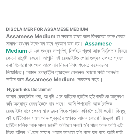
DISCLAIMER FOR ASSAMESE MEDIUM
Assamese Medium
ত সকলো তথ্য ভাল বিশ্বাসত আৰু কেৱল
সাধাৰণ তথ্যৰ উদ্দেশ্যৰ বাবে প্ৰকাশ কৰা হয়।
Assamese
Medium
য়ে এই তথ্যৰ সম্পূৰ্ণতা, নিৰ্ভৰযোগ্যতা আৰু নিৰ্ভুলতাৰ বিষয়ে
কোনো ৱাৰেন্টি নকৰে। আপুনি এই ৱেবছাইটত পোৱা তথ্যৰ ওপৰত গ্ৰহণ
কৰা যিকোনো পদক্ষেপ আপোনাৰ নিজৰ বিপদাশংকাত কঠোৰভাৱে
নিয়োজিত। আমাৰ ৱেবছাইটৰ ব্যৱহাৰৰ ক্ষেত্ৰত কোনো ক্ষতি আৰু/বা
ক্ষতিৰ বাবে
Assamese Medium
দায়বদ্ধ নহ’ব।
Hyperlinks
Disclaimer
আমাৰ ৱেবছাইটৰ পৰা, আপুনি এনে বাহ্যিক ছাইটৰ হাইপাৰলিংক অনুসৰণ
কৰি অন্যান্য ৱেবছাইটলৈ যাব পাৰে। আমি উপযোগী আৰু নৈতিক
ৱেবছাইটৰ বাবে কেৱল মানদণ্ডৰ লিংক প্ৰদান কৰিবলৈ চেষ্টা কৰোঁ। কিন্তু
এই ছাইটবোৰৰ সমল আৰু প্ৰকৃতিৰ ওপৰত আমাৰ কোনো নিয়ন্ত্ৰণ নাই।
ছাইটৰ মালিক আৰু সমল জাননী অবিহনে সলনি হ’ব পাৰে আৰু আমি এটা
লিংক আঁতৰ োৱাৰ সুযোগ পোৱাৰ আগতে হ’ব পাৰে যাৰ বাবে আমি দায়ী