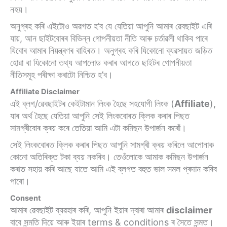
নহয়।
অনুগ্ৰহ কৰি এইটোও অৱগত হ’ব যে যেতিয়া আপুনি আমাৰ ৱেবছাইট এৰি
যায়, আন ছাইটবোৰৰ বিভিন্ন গোপনীয়তা নীতি আৰু চৰ্তাৱলী থাকিব পাৰে
যিবোৰ আমাৰ নিয়ন্ত্ৰণৰ বাহিৰত। অনুগ্ৰহ কৰি যিকোনো ব্যৱসায়ত জড়িত
হোৱা বা যিকোনো তথ্য আপলোড কৰাৰ আগতে ছাইটৰ গোপনীয়তা
নীতিসমূহ পৰীক্ষা কৰাটো নিশ্চিত হ’ব।
Affiliate Disclaimer
এই ব্লগ/ৱেবছাইটৰ কেইটামান লিংক হৈছে সহযোগী লিংক (
Affiliate
),
যাৰ অৰ্থ হৈছে যেতিয়া আপুনি সেই লিংকবোৰত ক্লিক কৰাৰ পিছত
সামগ্ৰীবোৰ ক্ৰয় কৰে তেতিয়া আমি এটা কমিছন উপাৰ্জন কৰোঁ।
সেই লিংকবোৰত ক্লিক কৰাৰ পিছত আপুনি সামগ্ৰী ক্ৰয় কৰিলে আপোনাক
কোনো অতিৰিক্ত টকা ব্যয় নকৰিব। তেওঁলোকে আমাক কমিছন উপাৰ্জন
কৰাত সহায় কৰি আছে যাতে আমি এই ব্লগত বহুত ভাল সমল প্ৰদান কৰিব
পাৰো।
Consent
আমাৰ ৱেবছাইট ব্যৱহাৰ কৰি, আপুনি ইয়াৰ দ্বাৰা আমাৰ
disclaimer
বাবে সন্মতি দিয়ে আৰু ইয়াৰ terms & conditions ৰ সৈতে সন্মত।