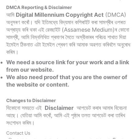
DMCA Reporting & Disclaimer
আমি
Digital Millennium Copyright Act
(DMCA)
অনুসৰণ কৰোঁ। যদি ইতিমধ্যে বিদ্যমান কপিৰাইট কৰা সামগ্ৰীৰ ওপৰত
অগ্ৰাহ্য কৰি থকা এই ৱেবছাইট (Assamese Medium)ৰ কোনো
সামগ্ৰী, আমি নিম্নলিখিত প্ৰমাণৰ সৈতে অস্বীকাৰৰ পৰিচয় শাখাত দিয়া
ইমেইল ঠিকনাত এটা ইমেইল প্ৰেৰণ কৰি আমাক অৱগত কৰিবলৈ অনুৰোধ
কৰিম।
We need a source link for your work and a link
from our website.
We also need proof that you are the owner of
the website or content.
Changes to Disclaimer
যিকোনো সময়তে এই
Disclaimer
আপডেট কৰাৰ আমাৰ বিবেচনা
আছে। যেতিয়া আমি কৰোঁ, আমি এই পৃষ্ঠাৰ তলত আপডেট কৰা তাৰিখ
সংশোধন কৰিম।
Contact Us