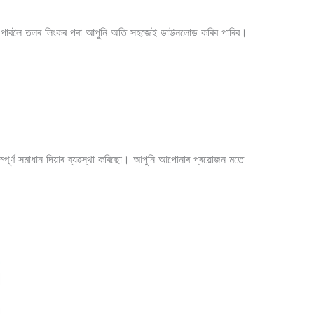
থ্য পাবলৈ তলৰ লিংকৰ পৰা আপুনি অতি সহজেই ডাউনলোড কৰিব পাৰিব।
্পূৰ্ণ সমাধান দিয়াৰ ব্যৱস্থা কৰিছো। আপুনি আপোনাৰ প্ৰয়োজন মতে