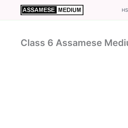
Skip
HS
to
content
Class 6 Assamese Med