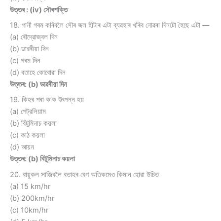
উত্তৰ : (iv) সৌৰশক্তি
18. পানী গৰম কৰিবলৈ সৌৰ জল হীটাৰ এটা ব্যৱহাৰ খৰিব নোৱৰা দিনটো হৈছে এটা —
(a) ৰৌদ্রোজ্বল দিন
(b) ডাৱৰীয়া দিন
(c) গৰম দিন
(d) বতাহে কোবোৱা দিন
উত্তৰ: (b) ডাৱৰীয়া দিন
19. কিহৰ পৰা ক’ক উৎপন্ন হয়
(a) পেট্রলিয়াম
(b) বিটুমিনাচ কয়লা
(c) কাঠ কয়লা
(d) আয়ন
উত্তৰ: (b) বিটুমিনাচ কয়লা
20. বায়ুকল সাজিবলৈ বতাহৰ বেগ অতিকমেও কিমান হোৱা উচিত
(a) 15 km/hr
(b) 200km/hr
(c) 10km/hr