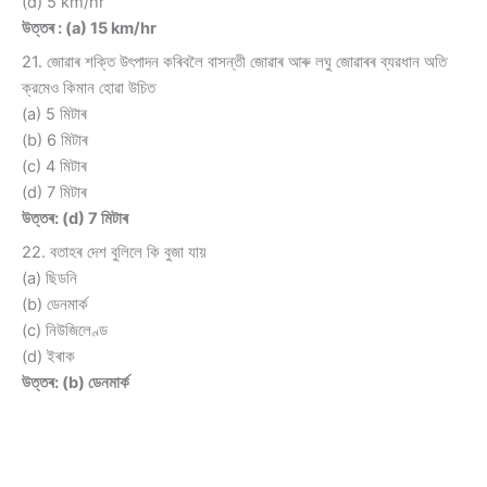
(d) 5 km/hr
উত্তৰ : (a) 15 km/hr
21. জোৱাৰ শক্তি উৎপাদন কৰিবলৈ বাসন্তী জোৱাৰ আৰু লঘু জোৱাৰৰ ব্যৱধান অতি
ক্রমেও কিমান হোৱা উচিত
(a) 5 মিটাৰ
(b) 6 মিটাৰ
(c) 4 মিটাৰ
(d) 7 মিটাৰ
উত্তৰ: (d) 7 মিটাৰ
22. বতাহৰ দেশ বুলিলে কি বুজা যায়
(a) ছিডনি
(b) ডেনমার্ক
(c) নিউজিলেণ্ড
(d) ইৰাক
উত্তৰ: (b) ডেনমার্ক