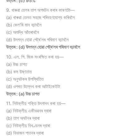
উত্তৰ : (c) 95%
9. খাৰুৱা তেলৰ তাপ অপঘটন কৰাৰ কাৰণটো—
(a) খাৰুৱা তেলত সহজে পৰিবহণযোগ্য কৰিবলৈ
(b) কেল’ৰি মান বঢ়াবলৈ
(c) অশুদ্ধি আঁতৰাবলৈ
(d) উৎপন্ন হোৱা পেট্ৰ’লৰ পৰিমাণ বঢ়াবলৈ
উত্তৰ : (d) উৎপন্ন হোৱা পেট্ৰ’লৰ পৰিমাণ বঢ়াবলৈ
10. এল. পি. জিক সংৰক্ষিত কৰা হয়—
(a) উচ্চ চাপত
(b) কম উষ্ণতাত
(c) অনুঘটকৰ উপস্থিতিত
(d) ওপৰত উল্লেখ কৰা আটাইকেইটা
উত্তৰ : (a) উচ্চ চাপত
11. নিউক্লীয় শক্তি উৎপাদন কৰা হয়—
(a) নিউক্লীয় একীভৱনৰ দ্বাৰা
(b) তাপ অঘটনৰ দ্বাৰা
(c) নিউক্লীয় বিখণ্ডনৰ দ্বাৰা
(d) বিভাজন পাতনৰ দ্বাৰা