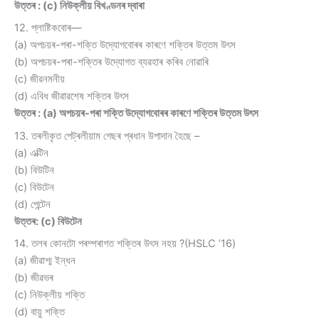
উত্তৰ : (c) নিউক্লীয় বিখণ্ডনৰ দ্বাৰা
12. প্লাষ্টিকবোৰ—
(a) অপচয়ৰ-পৰা-শক্তি উদ্যোগবোৰৰ কাৰণে শক্তিৰ উত্তম উৎস
(b) অপচয়ৰ-পৰা-শক্তিৰ উদ্যোগত ব্যৱহাৰ কৰিব নোৱাৰি
(c) জীৱনমনীয়
(d) এবিধ জীৱাৱশেষ শক্তিৰ উৎস
উত্তৰ : (a) অপচয়ৰ-পৰা শক্তি উদ্যোগবোৰৰ কাৰণে শক্তিৰ উত্তম উৎস
13. তৰলীকৃত পেট্ৰলীয়াম গেছৰ প্ৰধান উপাদান হৈছে –
(a) এক্টিন
(b) বিউটিন
(c) বিউটেন
(d) পেন্টেন
উত্তৰ: (c) বিউটেন
14. তলৰ কোনটো পৰম্পৰাগত শক্তিৰ উৎস নহয় ?(HSLC ’16)
(a) জীৱাশ্ম ইন্ধন
(b) জীৱভৰ
(c) নিউক্লীয় শক্তি
(d) বায়ু শক্তি