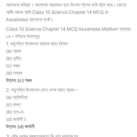
আলোচনা কৰিছো। আপোনাৰ প্ৰয়োজন হলে লিংকত ক্লিক কৰি পঢ়িব পাৰে। তেন্তে
আজি আহক আমি Class 10 Science Chapter 14 MCQ in
Assamese আলোচনা কৰোঁ।
Class 10 Science Chapter 14 MCQ Assamese Medium অধ্যায়ঃ
১৪ – শক্তিৰ উৎসসমূহ
1. বায়ুশক্তি উৎপাদনত ভাৰতৰ স্থান কিমান
(a) প্রথম
(b) তৃতীয
(c) পঞ্চম
(d) সপ্তম
উত্তৰ: (c) পঞ্চম
2. বায়ুশক্তি উৎপাদনত কোন দেশৰ স্থান প্রথম –
(a) অষ্ট্ৰেলিয়া
(c) ভাৰত
(b) হলেণ্ড
(d) জার্মানী )
উত্তৰ: (d) জার্মানী
3. সৌৰ কোষৰ প্ৰস্তুতকৰণত কি ধাতু ব্যৱহাৰ হয়