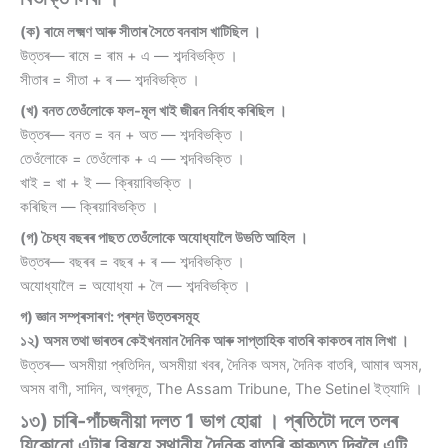
(ক) ৰামে লক্ষ্মণ আৰু সীতাৰ সৈতে বনবাস খাটিছিল ।
উত্তৰ— ৰামে = ৰাম + এ — শব্দবিভক্তি ।
সীতাৰ = সীতা + ৰ — শব্দবিভক্তি ।
(খ) বনত তেওঁলোকে ফল-মূল খাই জীৱন নিৰ্বাহ কৰিছিল ।
উত্তৰ— বনত = বন + অত — শব্দবিভক্তি ।
তেওঁলোকে = তেওঁলোক + এ — শব্দবিভক্তি ।
খাই = খা + ই — ক্ৰিয়াবিভক্তি ।
কৰিছিল — ক্ৰিয়াবিভক্তি ।
(গ) চৈধ্য বছৰৰ পাছত তেওঁলোকে অযোধ্যালৈ উভতি আহিল ।
উত্তৰ— বছৰৰ = বছৰ + ৰ — শব্দবিভক্তি ।
অযোধ্যালৈ = অযোধ্যা + লৈ — শব্দবিভক্তি ।
গ) জ্ঞান সম্প্ৰসাৰণ: প্ৰশ্ন উত্তৰসমূহ
১২) অসম তথা ভাৰতৰ কেইখনমান দৈনিক আৰু সাপ্তাহিক বাতৰি কাকতৰ নাম লিখা ।
উত্তৰ— অসমীয়া প্ৰতিদিন, অসমীয়া খবৰ, দৈনিক অসম, দৈনিক বাতৰি, আমাৰ অসম,
অসম বাণী, সাদিন, অগ্ৰদূত, The Assam Tribune, The Setinel ইত্যাদি ।
১৩) চাৰি-পাঁচজনীয়া দলত 1 ভাগ হোৱা । প্ৰতিটো দলে তলৰ
যিকোনো এটাৰ বিষয়ে স্থানীয় দৈনিক বাতৰি কাকতত দিবলৈ এটি