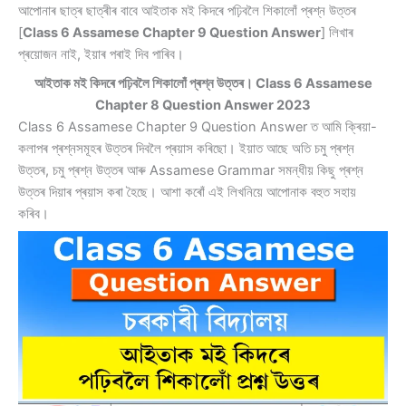
আপোনাৰ ছাত্ৰ ছাত্ৰীৰ বাবে আইতাক মই কিদৰে পঢ়িবলৈ শিকালোঁ প্ৰশ্ন উত্তৰ
[
Class 6 Assamese Chapter 9 Question Answer
] লিখাৰ
প্ৰয়োজন নাই, ইয়াৰ পৰাই দিব পাৰিব।
আইতাক মই কিদৰে পঢ়িবলৈ শিকালোঁ প্ৰশ্ন উত্তৰ। Class 6 Assamese
Chapter 8 Question Answer 2023
Class 6 Assamese Chapter 9 Question Answer ত আমি ক্ৰিয়া-
কলাপৰ প্ৰশ্নসমূহৰ উত্তৰ দিবলৈ প্ৰয়াস কৰিছো। ইয়াত আছে অতি চমু প্ৰশ্ন
উত্তৰ, চমু প্ৰশ্ন উত্তৰ আৰু Assamese Grammar সমন্ধীয় কিছু প্ৰশ্ন
উত্তৰ দিয়াৰ প্ৰয়াস কৰা হৈছে। আশা কৰোঁ এই লিখনিয়ে আপোনাক বহুত সহায়
কৰিব।