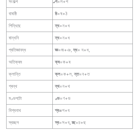
সংকল্প
ল্প
=ল+প
বাষষ্ঠি
ষ্ঠ
=ষ+ঠ
পিন্ধিছে
ন্ধ
=ন+ধ
ৰান্ধনি
ন্ধ
=ন+ধ
প্ৰতিজ্ঞাবদ্ধ
জ্ঞ
=জ+ঞ,
দ্ধ
= দ+ধ,
অতিক্ৰম
ক্ৰ
=ক+ৰ
ক্লান্তি
ক্ল
=ক+ল,
ন্ত
=ন+ত
গ্ৰন্থ
ন্থ
=ন+থ
মণ্ডপটো
ণ্ড
=ণ+ড
বিশ্বনাথ
শ্ব=
শ+ব
স্বচ্ছল
স্ব
=স+ব
, চ্ছ
=চ+ছ