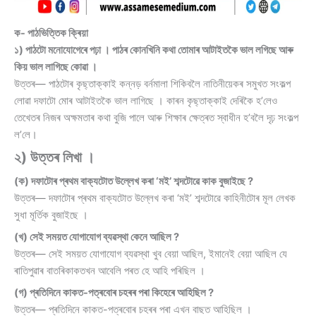
ক- পাঠভিত্তিক ক্ৰিয়া
১) পাঠটো মনোযোগেৰে পঢ়া । পাঠৰ কোনখিনি কথা তোমাৰ আটাইতকৈ ভাল লগিছে আৰু
কিয় ভাল লাগিছে কোৱা ।
উত্তৰ— পাঠটোৰ কৃছ্তাক্কাই কন্নড় বৰ্নমালা শিকিবলৈ নাতিনীয়েকৰ সমুখত সংকল্প
লোৱা দফাটো মোৰ আটাইতকৈ ভাল লাগিছে । কাৰন কৃছ্তাক্কাই দেৰিকৈ হ’লেও
তেখেতৰ নিজৰ অক্ষমতাৰ কথা বুজি পালে আৰু শিক্ষাৰ ক্ষেত্ৰত স্বাধীন হ’বলৈ দৃঢ় সংকল্প
ল’লে।
২) উত্তৰ লিখা ।
(ক) দফাটোৰ প্ৰথম বাক্যটোত উল্লেখ কৰা ‘মই’ শব্দটোৱে কাক বুজাইছে ?
উত্তৰ— দফাটোৰ প্ৰথম বাক্যটোত উল্লেখ কৰা ‘মই’ শব্দটোৱে কাহিনীটোৰ মূল লেখক
সুধা মূৰ্তিক বুজাইছে ।
(খ) সেই সময়ত যোগাযোগ ব্যৱস্থা কেনে আছিল ?
উত্তৰ— সেই সময়ত যোগাযোগ ব্যৱস্থা খুব বেয়া আছিল, ইমানেই বেয়া আছিল যে
ৰাতিপুৱাৰ বাতৰিকাকতখন আবেলি পৰত হে আহি পৰিছিল ।
(গ) প্ৰতিদিনে কাকত-পত্ৰবোৰ চহৰৰ পৰা কিহেৰে আহিছিল ?
উত্তৰ— প্ৰতিদিনে কাকত-পত্ৰবোৰ চহৰৰ পৰা এখন বাছত আহিছিল ।