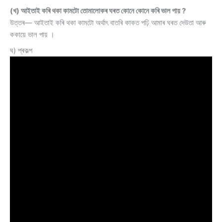
(খ) আইতাই কৰি থকা কামটো তোমালোকৰ ঘৰত কোনে কোনে কৰি ভাল পায় ?
উত্তৰ— আইতাই কৰি থকা কামটো অৰ্থাৎ বাতৰি কাকত পঢ়ি আমাৰ ঘৰত দেউতা আৰু
ককায়ে ভাল পায় ।
ঘ) প্ৰকল্প