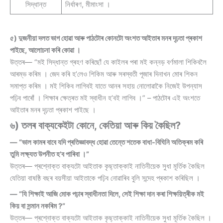
সিদ্ধান্ত
নিৰ্ধাৰণ, মীমাংসা ।
৫) দুজনীয়া দলত ভাগ হোৱা আৰু পাঠটোৰ কোনটো অংশত আইতাৰ মনৰ দৃঢ়তা প্ৰকাশ
পাইছে, আলোচনা কৰি কোৱা ।
উত্তৰ— “মই সিদ্ধান্ত গ্ৰহণ কৰিছোঁ যে কাইলৰ পৰা মই কন্নড় বৰ্ণমালা শিকিবলৈ
আৰম্ভ কৰিম । জেদ কৰি হ’লেও শিকিম আৰু সৰস্বতী পূজাৰ দিনাখন মোৰ শিকন
সমাপ্ত কৰিম । মই শিকিব লাগিবই যাতে আনৰ সহায় নোলোৱাকৈ নিজেই উপন্যাস
পঢ়িব পাৰোঁ । শিক্ষাৰ ক্ষেত্ৰত মই স্বাধীন হ’বই লাগিব ।” – পাঠটোৰ এই অংশতে
আইতাৰ মনৰ দৃঢ়তা প্ৰকাশ পাইছে ।
৬) তলৰ বাক্যকেইটা কোনে, কেতিয়া আৰু কিয় কৈছিল?
— “ভাল কামৰ বাবে যদি প্ৰতিজ্ঞাবদ্ধ হোৱা তেন্তে শতেক বাধা-বিঘিনি অতিক্ৰম কৰি
তুমি লক্ষ্যত উপনীত হ’ব পাৰিবা ।”
উত্তৰ— প্ৰশ্নোক্ত বাক্যটো আইতাক কৃছ্তাক্কাই নাতিনীয়েক সুধা মূৰ্তিক কৈছিল
যেতিয়া বাষষ্ঠি বছৰ বয়সীয়া আইতাকে পঢ়িব নোৱাৰিব বুলি সন্দেহ প্ৰকাশ কৰিছিল ।
— “যি শিক্ষাই আজি মোক পঢ়াৰ স্বাধীনতা দিলে, সেই শিক্ষা দান কৰা শিক্ষয়িত্ৰীক মই
কিয় বা সন্মান নকৰিম ?”
উত্তৰ— প্ৰশ্নোক্ত বাক্যটো আইতাক কৃছ্তাক্কাই নাতিনীয়েক সুধা মূৰ্তিক কৈছিল ।