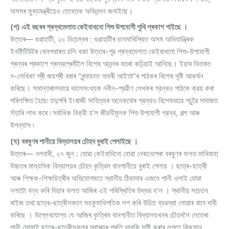
অসমৰ মুখ্যমন্ত্ৰীয়েও তেখেতক অভিনন্দন জনাইছে।
(গ) এই বছৰৰ গ্ৰন্থমেলাত কেইবাখনো শিশু উপযোগী পুথি প্ৰকাশ পাইছে ।
উত্তৰ— গুৱাহাটী, ২০ ডিচেম্বৰ : গুৱাহাটীৰ চানমাৰিস্থিত অসম অভিযান্ত্ৰিক
ইনষ্টিটিউটৰ খেলপথাৰত চলি থকা উত্তৰ-পূৱ গ্ৰন্থমেলাত কেইবাখনো শিশু-উপযোগী
গ্ৰন্থৰ প্ৰকাশে গ্ৰন্থপ্ৰেমীলৈ বিশেষ আনন্দৰ বতৰা কঢ়িয়াই আনিছে। ইয়াৰ ভিতৰত
ন-লেখিকা শ্ৰী জয়শ্ৰী বৰাৰ “বৃন্দাবনত অঘৰী আইতা”ৰ পাঠকৰ বিশেষ দৃষ্টি আকৰ্ষন
কৰিছে। সমান্তৰালভাৱে ভালেসংখ্যক নবীন-প্রৱীণ লেখকৰ গ্রন্থও পাঠকে ক্রয় কৰা
পৰিলক্ষিত হৈছে৷ তদুপৰি ইংৰাজী সাহিত্যৰ অনেকবোৰ গ্রন্থও বিশেষভাৱে পঢ়ুৱৈ সমাজত
সঁহাৰি লাভ কৰে ৷ সর্বাধিক বিক্রী হ’ল জীৱনীমূলক শিশু উপযোগী গ্রন্থ, গল্প আৰু
উপন্যাস ৷
(ঘ) বৰষুণৰ পানীয়ে বিদ্যালয়ৰ চৌহদ বুৰাই পেলাইছে ।
উত্তৰ— নলবাৰী, ২৭ জুন : যোৱা কেইবাদিনো হোৱা নেৰানেপেৰা বৰষুণৰ ফলত মাখিবাহা
উচ্চতৰ মাধ্যমিক বিদ্যালয়ৰ চৌহদ কৃত্রিম বানপানীয়ে বুৰাই পেলায় । ছাত্ৰ-ছাত্ৰী
আৰু শিক্ষক-শিক্ষয়িত্ৰীৰ অভিযোগমতে স্থানীয় ঠিকাদাৰ এজনে পানী ওলাই যোৱা
নলাটো বন্ধ কৰি দিয়াৰ ফলত আজিৰ এই পৰিস্থিতিৰ উদ্ভৱ হ’ল । স্থানীয় সচেতন
ৰাইজ তথা ছাত্ৰ-ছাত্ৰীসকলে মহকুমাধিপতিক লগ কৰি উচিত ব্যৱস্থা লোৱাৰ বাবে দাবী
কৰিছে । উল্লেখযোগ্য যে আজিৰ কৃত্ৰিম বানপানীত বিদ্যালয়খনৰ চৌহদলৈ লেতেৰা
পানী সোমাই ছাত্ৰ-ছাত্ৰীসকলৰ স্বাস্থ্যৰ প্ৰতি ভাবুকি সৃষ্টি কৰাৰ লগতে কিছুমান