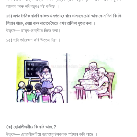
আচবাব আৰু নথিপত্ৰও নষ্ট কৰিছে ।
১৪) এখন দৈনিক বাতৰি কাকত এসপ্তাহৰ বাবে ভালদৰে চোৱা আৰু কোন দিনা কি কি
শিতান থাকে, সেয়া বাৰৰ নামেৰে সৈতে এখন তালিকা যুগুত কৰা ।
উত্তৰ— ছাত্ৰ-ছাত্ৰীয়ে নিজে কৰা।
১৫) ছবি পৰ্যৱেক্ষণ কৰি উত্তৰ দিয়া ।
(ক) ছোৱালীজনীয়ে কি কৰি আছে ?
উত্তৰ— ছোৱালীজনীয়ে বয়োজ্যেষ্ঠসকলক পাঠদান কৰি আছে ।