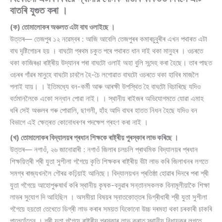
বাতৰি যুগুত কৰা ।
(ক) তোমালোকৰ অঞ্চলত এটা বাঘ ওলাইছে ।
উত্তৰ— তেজপুৰ ১২ নৱেম্বৰ : আজি আবেলি তেজপুৰৰ কমাৰচুবুৰীৰ এখন পথাৰত এটা
বাঘ দৃষ্টিগোচৰ হয় । বাঘটো প্ৰথম চকুত পৰে পথাৰত ধান দাই থকা মানুহৰ । ওচৰতে
থকা কাজিৰঙা ৰাষ্ট্ৰীয় উদ্যানৰ পৰা বাঘটো ওলাই অহা বুলি সন্দেহ কৰা হৈছে। তাৰ পাছত
ওচৰৰ গাঁৱৰ মানুহে বাঘটো চাবলৈ হৈ-চৈ লগোৱাত বাঘটো ওচৰতে থকা হাবিৰ মাজলৈ
পলাই যায়। । ইতিমধ্যে বন-কৰ্মী আৰু আৰক্ষী উপস্থিত হৈ বাঘটো বিচাৰিছে যদিও
বৰ্তমানলৈকে একো সন্ধান পোৱা নাই। । স্থানীয় ৰাইজৰ অভিযোগমতে যোৱা এমাহ
ধৰি সেই অঞ্চলৰ গৰু পোৱালি, ছাগলী, হাঁহ আদি বাঘৰ হাতত নিধন হৈছে যদিও বন
বিভাগে এই ক্ষেত্ৰত কোনোধৰণৰ পদক্ষেপ গ্ৰহণ কৰা নাই ।
(খ) তোমালোকৰ বিদ্যালয়ৰ প্ৰধান শিক্ষকে ৰাষ্ট্ৰীয় পুৰস্কাৰ লাভ কৰিছে ।
উত্তৰ— নগাওঁ, ২৬ জানোৱাৰী : নগাওঁ জিলাৰ চলচলি প্ৰাথমিক বিদ্যালয়ৰ প্ৰধান
শিক্ষয়িত্ৰী শ্ৰী যুতা সুশীলা গগৈয়ে কৃতি শিক্ষকৰ ৰাষ্ট্ৰীয় বঁটা লাভ কৰি জিলাখনৰ লগতে
সমগ্ৰ ৰাজ্যখনলৈ গৌৰৱ কঢ়িয়াই আনিছে। বিদ্যালয়খন প্ৰতিষ্ঠা হোৱাৰ দিনৰে পৰা শ্ৰী
যুতা গগৈয়ে আহোপুৰুষাৰ্থ কৰি স্থানীয় কৃষক-বনুৱাৰ সন্তানসকলক বিনামূলীয়াকৈ শিক্ষা
লাভৰ সুযোগ দি আহিছিল । অসমীয়া বিষয়ৰ স্নাতকোত্তৰ ডিগ্ৰীধাৰী শ্ৰী যুতা সুশীলা
গগৈয়ে হয়তো তেখেতে ডিগ্ৰী লাভ কৰাৰ সময়ত যিকোনো উচ্চ দৰমহা থকা চৰকাৰী চাকৰি
পালেহেঁতেন । শ্ৰী যুতা গগৈয়ে ৰাষ্ট্ৰীয় পুৰস্কাৰ লাভ কৰাত স্থানীয় বিধায়কৰ লগতে,