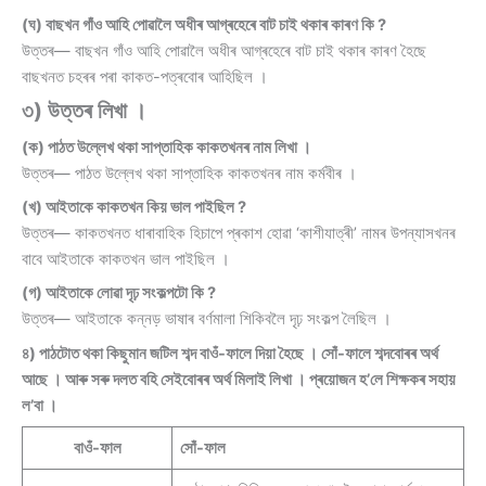
(ঘ) বাছখন গাঁও আহি পোৱালৈ অধীৰ আগ্ৰহেৰে বাট চাই থকাৰ কাৰণ কি ?
উত্তৰ— বাছখন গাঁও আহি পোৱালৈ অধীৰ আগ্ৰহেৰে বাট চাই থকাৰ কাৰণ হৈছে
বাছখনত চহৰৰ পৰা কাকত-পত্ৰবোৰ আহিছিল ।
৩) উত্তৰ লিখা ।
(ক) পাঠত উল্লেখ থকা সাপ্তাহিক কাকতখনৰ নাম লিখা ।
উত্তৰ— পাঠত উল্লেখ থকা সাপ্তাহিক কাকতখনৰ নাম কৰ্মবীৰ ।
(খ) আইতাকে কাকতখন কিয় ভাল পাইছিল ?
উত্তৰ— কাকতখনত ধাৰাবাহিক হিচাপে প্ৰকাশ হোৱা ‘কাশীযাত্ৰী’ নামৰ উপন্যাসখনৰ
বাবে আইতাকে কাকতখন ভাল পাইছিল ।
(গ) আইতাকে লোৱা দৃঢ় সংকল্পটো কি ?
উত্তৰ— আইতাকে কন্নড় ভাষাৰ বৰ্ণমালা শিকিবলৈ দৃঢ় সংকল্প লৈছিল ।
৪) পাঠটোত থকা কিছুমান জটিল শব্দ বাওঁ-ফালে দিয়া হৈছে । সোঁ-ফালে শব্দবোৰৰ অৰ্থ
আছে । আৰু সৰু দলত বহি সেইবোৰৰ অৰ্থ মিলাই লিখা । প্ৰয়োজন হ’লে শিক্ষকৰ সহায়
ল’বা ।
বাওঁ-ফাল
সোঁ-ফাল