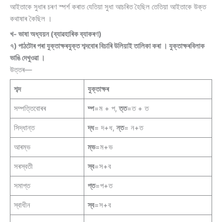
আইতাকে সুধাৰ চৰণ স্পৰ্শ কৰাত যেতিয়া সুধা আচৰিত হৈছিল তেতিয়া আইতাকে উক্ত
কথাষাৰ কৈছিল ।
খ- ভাষা অধ্যয়ন (ব্যাৱহাৰিক ব্যাকৰণ)
৭) পাঠটোৰ পৰা যুক্তাক্ষৰযুক্ত শব্দবোৰ বিচাৰি উলিয়াই তালিকা কৰা । যুক্তাক্ষৰবিলাক
ভাঙি দেখুওৱা ।
উত্তৰ—
শব্দ
যুক্তাক্ষৰ
সম্পত্তিবোৰৰ
ম্প
=ম + প,
ত্ত
=ত + ত
সিদ্ধান্ত
দ্ধ
= দ+ধ,
ন্ত
= ন+ত
আৰম্ভ
ম্ভ
=ম+ভ
সৰস্বতী
স্ব
=স+ব
সমাপ্ত
প্ত
=প+ত
স্বাধীন
স্ব
=স+ব