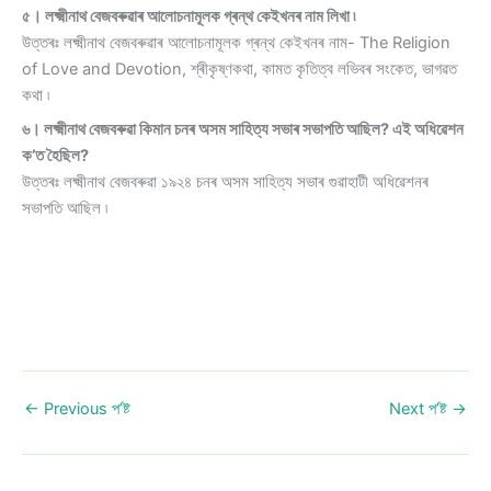
৫। লক্ষ্মীনাথ বেজবৰুৱাৰ আলোচনামূলক গ্ৰন্থ কেইখনৰ নাম লিখা ৷
উত্তৰঃ লক্ষ্মীনাথ বেজবৰুৱাৰ আলোচনামূলক গ্ৰন্থ কেইখনৰ নাম- The Religion
of Love and Devotion, শ্ৰীকৃষ্ণকথা, কামত কৃতিত্ব লভিবৰ সংকেত, ভাগৱত
কথা ৷
৬। লক্ষ্মীনাথ বেজবৰুৱা কিমান চনৰ অসম সাহিত্য সভাৰ সভাপতি আছিল? এই অধিৱেশন
ক’ত হৈছিল?
উত্তৰঃ লক্ষ্মীনাথ বেজবৰুৱা ১৯২৪ চনৰ অসম সাহিত্য সভাৰ গুৱাহাটী অধিৱেশনৰ
সভাপতি আছিল ৷
←
Previous প’ষ্ট
Next প’ষ্ট
→