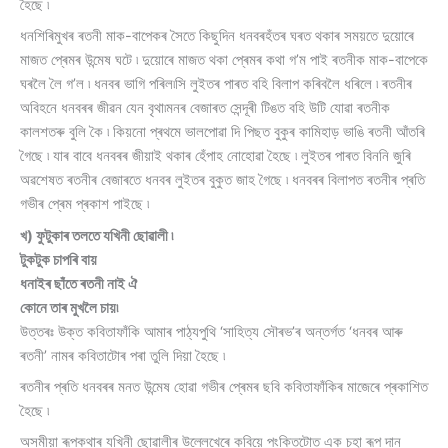
হৈছে ৷
ধনশিৰিমুখৰ ৰতনী মাক-বাপেকৰ সৈতে কিছুদিন ধনবৰহঁতৰ ঘৰত থকাৰ সময়তে দুয়োৰে
মাজত প্ৰেমৰ উন্মেষ ঘটে ৷ দুয়োৰে মাজত থকা প্ৰেমৰ কথা গ’ম পাই ৰতনীক মাক-বাপেকে
ঘৰলৈ লৈ গ’ল ৷ ধনবৰ ভাগি পৰিল৷সি লুইতৰ পাৰত বহি বিলাপ কৰিবলৈ ধৰিলে ৷ ৰতনীৰ
অবিহনে ধনবৰৰ জীৱন যেন বৃথা৷মনৰ বেজাৰত সেন্দূৰী টিঙত বহি উটি যোৱা ৰতনীক
কালশতৰু বুলি কৈ ৷ কিয়নো প্ৰথমে ভালপোৱা দি পিছত বুকুৰ কামিহাড় ভাঙি ৰতনী আঁতৰি
গৈছে ৷ যাৰ বাবে ধনবৰৰ জীয়াই থকাৰ হেঁপাহ নোহোৱা হৈছে ৷ লুইতৰ পাৰত বিননি জুৰি
অৱশেষত ৰতনীৰ বেজাৰতে ধনবৰ লুইতৰ বুকুত জাহ গৈছে ৷ ধনবৰৰ বিলাপত ৰতনীৰ প্ৰতি
গভীৰ প্ৰেম প্ৰকাশ পাইছে ৷
খ) ফুটুকাৰ তলতে যখিনী ছোৱালী ৷
টুকটুক চাপৰি বায়
ধনাইৰ ছাঁতে ৰতনী নাই ঐ
কোনে তাৰ মুখলৈ চায়৷
উত্তৰঃ উক্ত কবিতাফাঁকি আমাৰ পাঠ্যপুথি ‘সাহিত্য সৌৰভ’ৰ অন্তৰ্গত ‘ধনবৰ আৰু
ৰতনী’ নামৰ কবিতাটোৰ পৰা তুলি দিয়া হৈছে ৷
ৰতনীৰ প্ৰতি ধনবৰৰ মনত উন্মেষ হোৱা গভীৰ প্ৰেমৰ ছবি কবিতাফাঁকিৰ মাজেৰে প্ৰকাশিত
হৈছে ৷
অসমীয়া ৰূপকথাৰ যখিনী ছোৱালীৰ উল্লেখেৰে কবিয়ে পংক্তিটোত এক চহা ৰূপ দান