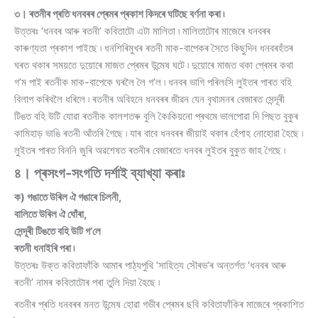
৩। ৰতনীৰ প্ৰতি ধনবৰৰ প্ৰেমৰ প্ৰকাশ কিদৰে ঘটিছে বৰ্ণনা কৰা ৷
উত্তৰঃ ‘ধনবৰ আৰু ৰতনী’ কবিতাটো এটা মালিতা ৷ মালিতাটোৰ মাজেৰে ধনবৰৰ
কাৰুণ্যতা প্ৰকাশ পাইছে ৷ ধনশিৰিমুখৰ ৰতনী মাক-বাপেকৰ সৈতে কিছুদিন ধনবৰহঁতৰ
ঘৰত থকাৰ সময়তে দুয়োৰে মাজত প্ৰেমৰ উন্মেষ ঘটে ৷ দুয়োৰে মাজত থকা প্ৰেমৰ কথা
গ’ম পাই ৰতনীক মাক-বাপেকে ঘৰলৈ লৈ গ’ল ৷ ধনবৰ ভাগি পৰিল৷সি লুইতৰ পাৰত বহি
বিলাপ কৰিবলৈ ধৰিলে ৷ ৰতনীৰ অবিহনে ধনবৰৰ জীৱন যেন বৃথা৷মনৰ বেজাৰত সেন্দূৰী
টিঙত বহি উটি যোৱা ৰতনীক কালশতৰু বুলি কৈ৷কিয়নো প্ৰথমে ভালপোৱা দি পিছত বুকুৰ
কামিহাড় ভাঙি ৰতনী আঁতৰি গৈছে ৷ যাৰ বাবে ধনবৰৰ জীয়াই থকাৰ হেঁপাহ নোহোৱা হৈছে ৷
লুইতৰ পাৰত বিননি জুৰি অৱশেষত ৰতনীৰ বেজাৰতে ধনবৰ লুইতৰ বুকুত জাহ গৈছে ৷
৪। প্ৰসংগ-সংগতি দৰ্শাই ব্যাখ্যা কৰাঃ
ক) গঙাতে উৰিল ঐ গঙাৰে চিলনী,
বালিতে উৰিল ঐ ঘোঁৰা,
সেন্দূৰী টিঙতে বহি উটি গ’লে
ৰতনী ধনাইৰি পৰা ৷
উত্তৰঃ উক্ত কবিতাফাঁকি আমাৰ পাঠ্যপুথি ‘সাহিত্য সৌৰভ’ৰ অন্তৰ্গত ‘ধনবৰ আৰু
ৰতনী’ নামৰ কবিতাটোৰ পৰা তুলি দিয়া হৈছে ৷
ৰতনীৰ প্ৰতি ধনবৰৰ মনত উন্মেষ হোৱা গভীৰ প্ৰেমৰ ছবি কবিতাফাঁকিৰ মাজেৰে প্ৰকাশিত