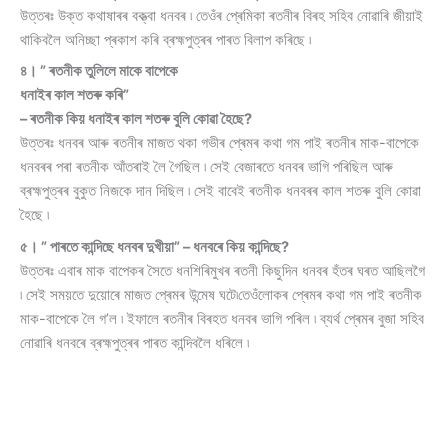
উত্তৰঃ উক্ত কথাষাৰৰ বক্ত্বা ধনবৰ ৷ তেওঁৰ প্ৰেমিকা ৰতনীৰ বিৰহ সহিব নোৱাৰি জীয়াই
থাকিবলৈ অনিচ্ছা প্ৰকাশ কৰি ব্ৰহ্মপুত্ৰৰ পাৰত বিলাপ কৰিছে ৷
৪। ” ৰতনীক তুলিলে মাকে বাপেকে
ধনাইৰ কাল শতৰু কৰি”
– ৰতনীক কিয় ধনাইৰ কাল শতৰু বুলি কোৱা হৈছে?
উত্তৰঃ ধনবৰ আৰু ৰতনীৰ মাজত থকা গভীৰ প্ৰেমৰ কথা গম পাই ৰতনীৰ মাক-বাপেকে
ধনবৰৰ পৰা ৰতনীক আঁতৰাই লৈ গৈছিল ৷ সেই বেজাৰতে ধনবৰ ভাগি পৰিছিল আৰু
ব্ৰহ্মপুত্ৰৰ বুকুত নিজকে দান দিছিল ৷ সেই বাবেই ৰতনীক ধনবৰৰ কাল শতৰু বুলি কোৱা
হৈছে ৷
৫। ” পাৰতে কান্দিছে ধনবৰ দুখীয়া” – ধনবৰে কিয় কান্দিছে?
উত্তৰঃ এবাৰ মাক বাপেকৰ সৈতে ধনশিৰিমুখৰ ৰতনী কিছুদিন ধনবৰ হঁতৰ ঘৰত আছিলগৈ
৷ সেই সময়তে দুয়োৰে মাজত প্ৰেমৰ উন্মেষ ঘটে৷তেওঁলোকৰ প্ৰেমৰ কথা গম পাই ৰতনীক
মাক-বাপেকে লৈ গ’ল ৷ ইফালে ৰতনীৰ বিৰহত ধনবৰ ভাগি পৰিল ৷ ব্যৰ্থ প্ৰেমৰ বুজা সহিব
নোৱাৰি ধনবৰে ব্ৰহ্মপুত্ৰৰ পাৰত কান্দিবলৈ ধৰিলে ৷