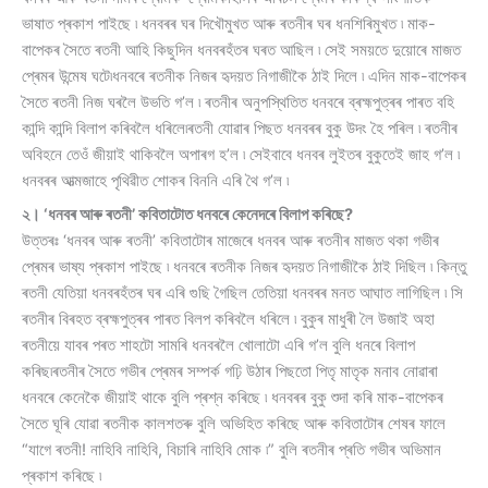
ভাষাত প্ৰকাশ পাইছে ৷ ধনবৰৰ ঘৰ দিখৌমুখত আৰু ৰতনীৰ ঘৰ ধনশিৰিমুখত ৷ মাক-
বাপেকৰ সৈতে ৰতনী আহি কিছুদিন ধনবৰহঁতৰ ঘৰত আছিল ৷ সেই সময়তে দুয়োৰে মাজত
প্ৰেমৰ উন্মেষ ঘটে৷ধনবৰে ৰতনীক নিজৰ হৃদয়ত নিগাজীকৈ ঠাই দিলে ৷ এদিন মাক-বাপেকৰ
সৈতে ৰতনী নিজ ঘৰলৈ উভতি গ’ল ৷ ৰতনীৰ অনুপস্থিতিত ধনবৰে ব্ৰহ্মপুত্ৰৰ পাৰত বহি
কান্দি কান্দি বিলাপ কৰিবলৈ ধৰিলে৷ৰতনী যোৱাৰ পিছত ধনবৰৰ বুকু উদং হৈ পৰিল ৷ ৰতনীৰ
অবিহনে তেওঁ জীয়াই থাকিবলৈ অপাৰগ হ’ল ৷ সেইবাবে ধনবৰ লুইতৰ বুকুতেই জাহ গ’ল ৷
ধনবৰৰ আত্মজাহে পৃথিৱীত শোকৰ বিননি এৰি থৈ গ’ল ৷
২। ‘ধনবৰ আৰু ৰতনী’ কবিতাটোত ধনবৰে কেনেদৰে বিলাপ কৰিছে?
উত্তৰঃ ‘ধনবৰ আৰু ৰতনী’ কবিতাটোৰ মাজেৰে ধনবৰ আৰু ৰতনীৰ মাজত থকা গভীৰ
প্ৰেমৰ ভাষ্য প্ৰকাশ পাইছে ৷ ধনবৰে ৰতনীক নিজৰ হৃদয়ত নিগাজীকৈ ঠাই দিছিল ৷ কিন্তু
ৰতনী যেতিয়া ধনবৰহঁতৰ ঘৰ এৰি গুছি গৈছিল তেতিয়া ধনবৰৰ মনত আঘাত লাগিছিল ৷ সি
ৰতনীৰ বিৰহত ব্ৰহ্মপুত্ৰৰ পাৰত বিলপ কৰিবলৈ ধৰিলে ৷ বুকুৰ মাধুৰী লৈ উজাই অহা
ৰতনীয়ে যাবৰ পৰত শাহটো সামৰি ধনবৰলৈ খোলাটো এৰি গ’ল বুলি ধনৰে বিলাপ
কৰিছ৷ৰতনীৰ সৈতে গভীৰ প্ৰেমৰ সম্পৰ্ক গঢ়ি উঠাৰ পিছতো পিতৃ মাতৃক মনাব নোৱাৰা
ধনবৰে কেনেকৈ জীয়াই থাকে বুলি প্ৰশ্ন কৰিছে ৷ ধনবৰৰ বুকু শুদা কৰি মাক-বাপেকৰ
সৈতে ঘূৰি যোৱা ৰতনীক কালশতৰু বুলি অভিহিত কৰিছে আৰু কবিতাটোৰ শেষৰ ফালে
“যাগে ৰতনী! নাহিবি নাহিবি, বিচাৰি নাহিবি মোক ৷” বুলি ৰতনীৰ প্ৰতি গভীৰ অভিমান
প্ৰকাশ কৰিছে ৷