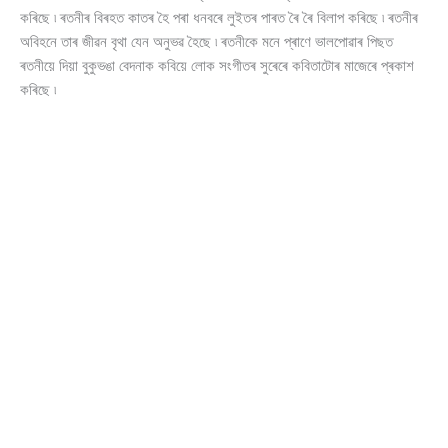
কৰিছে ৷ ৰতনীৰ বিৰহত কাতৰ হৈ পৰা ধনবৰে লুইতৰ পাৰত ৰৈ ৰৈ বিলাপ কৰিছে ৷ ৰতনীৰ
অবিহনে তাৰ জীৱন বৃথা যেন অনুভৱ হৈছে ৷ ৰতনীকে মনে প্ৰাণে ভালপোৱাৰ পিছত
ৰতনীয়ে দিয়া বুকুভঙা বেদনাক কবিয়ে লোক সংগীতৰ সুৰেৰে কবিতাটোৰ মাজেৰে প্ৰকাশ
কৰিছে ৷