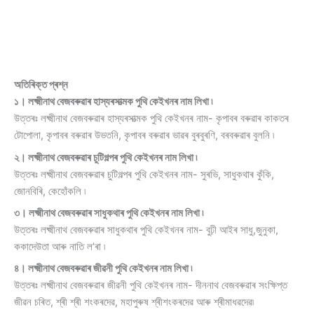
অতিৰিক্ত প্ৰশ্ন
১। লক্ষ্মীনাথ বেজবৰুৱাৰ হাস্যৰসাত্মক পুথি কেইখনৰ নাম লিখা ৷
উত্তৰঃ লক্ষ্মীনাথ বেজবৰুৱাৰ হাস্যৰসাত্মক পুথি কেইখনৰ নাম- কৃপাবৰ বৰুৱাৰ কাকতৰ
টোপোলা, কৃপাবৰ বৰুৱাৰ উভতনি, কৃপাবৰ বৰুৱাৰ ভাৱৰ বুৰবুৰণি, বৰবৰুৱাৰ বুলনি ৷
২। লক্ষ্মীনাথ বেজবৰুৱাৰ চুটিগল্পৰ পুথি কেইখনৰ নাম লিখা ৷
উত্তৰঃ লক্ষ্মীনাথ বেজবৰুৱাৰ চুটিগল্পৰ পুথি কেইখনৰ নাম- সুৰভি, সাধুকথাৰ কুঁকি,
জোনবিৰি, কেহোঁকলি ৷
৩। লক্ষ্মীনাথ বেজবৰুৱাৰ সাধুকথাৰ পুথি কেইখনৰ নাম লিখা ৷
উত্তৰঃ লক্ষ্মীনাথ বেজবৰুৱাৰ সাধুকথাৰ পুথি কেইখনৰ নাম- বুঢ়ী আইৰ সাধু,জুনুকা,
ককাদেউতা আৰু নাতি ল’ৰা ৷
৪। লক্ষ্মীনাথ বেজবৰুৱাৰ জীৱনী পুথি কেইখনৰ নাম লিখা ৷
উত্তৰঃ লক্ষ্মীনাথ বেজবৰুৱাৰ জীৱনী পুথি কেইখনৰ নাম- দীননাথ বেজবৰুৱাৰ সংক্ষিপ্ত
জীৱন চৰিত, শ্ৰী শ্ৰী শংকৰদেৱ, মহাপুৰুষ শ্ৰীশংকৰদেৱ আৰু শ্ৰীমাধৱদেৱ৷