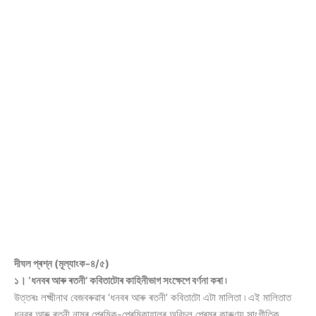
দীঘল প্ৰশ্ন (মূল্যাংক-৪/৫)
১। ‘ধনবৰ আৰু ৰতনী’ কবিতাটোৰ কাহিনীভাগ সংক্ষেপে বৰ্ণনা কৰা ৷
উত্তৰঃ লক্ষ্মীনাথ বেজবৰুৱাৰ ‘ধনবৰ আৰু ৰতনী’ কবিতাটো এটা মালিতা ৷ এই মালিতাত
ধনবৰ আৰু ৰতনী নামৰ প্ৰেমিক-প্ৰেমিকাহালৰ অবিচল প্ৰেমৰ কাৰুণ্য সাংগীতিক