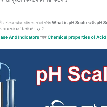
িতীয় খণ্ডত আজি আমি আলোচনা কৰিম
What is pH Scale
অৰ্থাৎ
pH S
ৰু ক্ষাৰকৰ কি পৰিবৰ্তন হয় ?
ase And Indicators
আৰু
Chemical properties of Acid