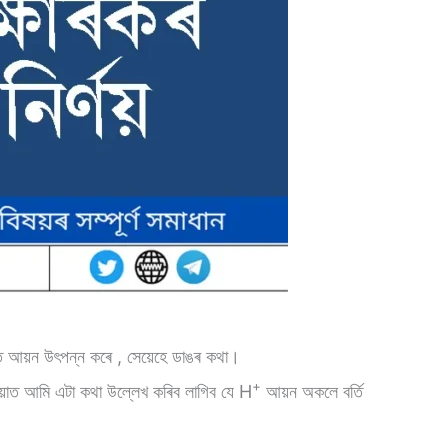
তি আয়ন উৎপন্ন কৰে , সেয়েহে ডাঙৰ কথা।
+
য়াত আমি এটা কথা উল্লেখ কৰিব লাগিব যে H
আয়ন অকলে বৰ্তি