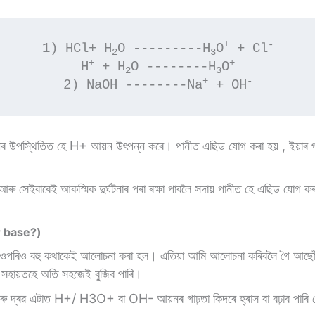
+
-
1) HCl+ H
O ---------H
O
 + Cl
2
3
+
+
H
 + H
O --------H
O
2
3
+
-
2) NaOH --------Na
 + OH
ৰ উপস্থিতিত হে H+ আয়ন উৎপন্ন কৰে। পানীত এছিড যোগ কৰা হয় , ইয়াৰ পৰ
া আৰু সেইবাবেই আকস্মিক দুৰ্ঘটনাৰ পৰা ৰক্ষা পাবলৈ সদায় পানীত হে এছিড যোগ ক
r base?)
ৰ্মৰ ওপৰিও বহু কথাকেই আলোচনা কৰা হল। এতিয়া আমি আলোচনা কৰিবলৈ গৈ আছ
সহায়তহে অতি সহজেই বুজিব পাৰি।
ৰি আৰু দ্ৰৱ এটাত H+/ H3O+ বা OH- আয়নৰ গাঢ়তা কিদৰে হ্ৰাস বা বঢ়াব পাৰ