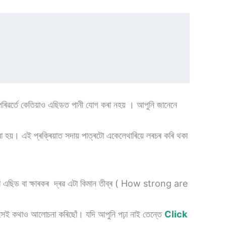
িৱৰ্তে কেতিয়াও এছিডত পানী যোগ কৰা নহয় । আপুনি জানেনে
ৰা হয়। এই প্ৰক্ৰিয়াত সদায় পাত্ৰটো একেলেথাৰিয়ে লৰচৰ কৰি থকা
োঁ এছিড বা ক্ষাৰকৰ দ্ৰৱ এটা কিমান তীব্ৰ ( How strong are
ি সেই কথাও আলোচনা কৰিছোঁ। যদি আপুনি পঢ়া নাই তেন্তে
Click