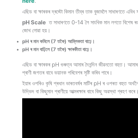
here
.
এছিড বা ক্ষাৰকৰ দ্ৰৱ্টো কিমান তীব্ৰ তাক বুজাবলৈ সাধাৰণতে এবি
pH Scale
ত সাধাৰণতে 0-14 লৈ সাংখিক মান লগতে বিশেষ ৰং থ
জোখ লোৱা হয়।
pH ৰ মান কমিলে (7 তকৈ) আম্লিকতা বাঢ়ে।‌
pH ৰ মান বাঢ়িলে (7 তকৈ) ক্ষাৰকীতা বাঢ়ে।
এছিড বা ক্ষাৰকৰ pH গুৰুত্ব আমাৰ দৈনন্দিন জীৱনতো বহুত। আ
প্ৰাণী জগতৰ বাবে ভয়ানক পৰিবেশৰ সৃষ্টি কৰিব পাৰে।
ইয়াৰ ওপৰিও কৃষি প্ৰধান ভাৰতবৰ্ষৰ মাটিৰ pH ৰ ওপৰত বহুত অৰ্থন
উদ্ভিদ বা কিছুমান প্ৰাণীয়ে আত্মৰক্ষাৰ বাবে কিছু অৱস্থা গ্ৰহণ ক