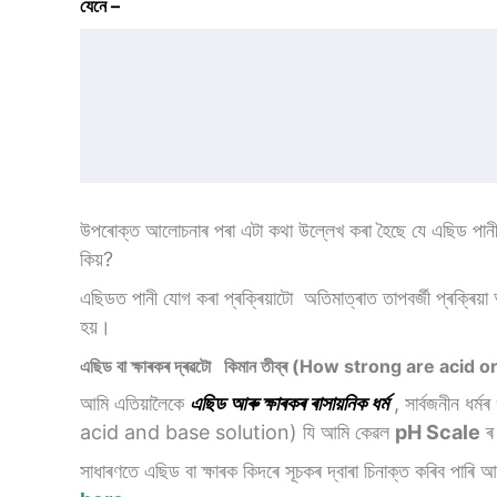
যেনে –
উপৰোক্ত আলোচনাৰ পৰা এটা কথা উল্লেখ কৰা হৈছে যে এছিড পানী
কিয়?
এছিডত পানী যোগ কৰা প্ৰক্ৰিয়াটো অতিমাত্ৰাত তাপবৰ্জী প্ৰক্ৰিয়
হয়।
এছিড
বা
ক্ষাৰকৰ
দ্ৰৱটো
কিমান
তীব্ৰ
(How strong are acid o
আমি এতিয়ালৈকে
এছিড আৰু ক্ষাৰকৰ ৰাসায়নিক ধৰ্ম
, সাৰ্বজনীন ধ
acid and base solution) যি আমি কেৱল
pH Scale
ৰ 
সাধাৰণতে এছিড বা ক্ষাৰক কিদৰে সূচকৰ দ্বাৰা চিনাক্ত কৰিব পা