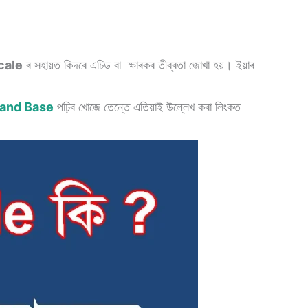
cale
ৰ সহায়ত কিদৰে এচিড বা ক্ষাৰকৰ তীব্ৰতা জোখা হয়। ইয়াৰ
 and Base
পঢ়িব খোজে তেন্তে এতিয়াই উল্লেখ কৰা লিংকত