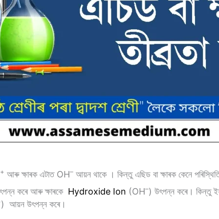
+
–
আৰু ক্ষাৰক এটাত OH
আয়ন থাকে । কিন্তু এছিড বা ক্ষাৰক কেনে পৰিস্থি
–
ৎপন্ন কৰে আৰু ক্ষাৰকে
Hydroxide Ion
(OH
) উৎপন্ন কৰে। কিন্তু ই
+
) আয়ন উৎপন্ন কৰে।