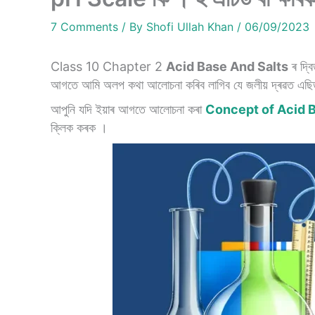
7 Comments
/ By
Shofi Ullah Khan
/
06/09/2023
Class 10 Chapter 2
Acid Base And Salts
ৰ দ্ব
আগতে আমি অলপ কথা আলোচনা কৰিব লাগিব যে জলীয় দ্ৰৱত এছিড আ
আপুনি যদি ইয়াৰ আগতে আলোচনা কৰা
Concept of Acid B
ক্লিক কৰক ।