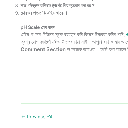
দাত পৰিষ্কাৰ কৰিবলৈ টুথপেষ্ট কিয় ব্যৱহাৰ কৰা হয় ?
চোৰাতৰ পাতত কি এছিড থাকে ।
pH Scale
শেষ
বাক্য
এচিড বা ক্ষাৰ বিভিন্ন সূচক ব্যৱহাৰ কৰি কিদৰে চিনাক্ত কৰিব পাৰি,
এ
প্ৰশ্ন যোগ কৰিছোঁ যদিও উত্তৰ দিয়া নাই। আপুনি যদি আমাৰ আলোচ
Comment Section
ত আমাক জনাওক। আমি যথা সময়ত উ
←
Previous প’ষ্ট