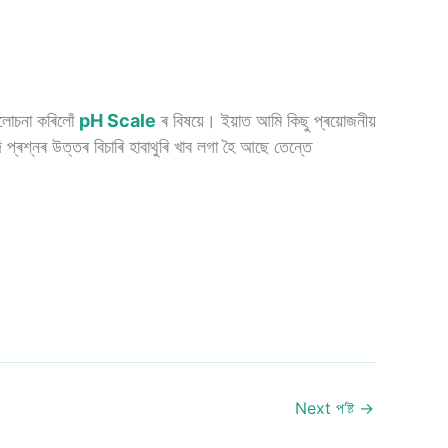
োচনা কৰিলোঁ
pH Scale
ৰ বিষয়ে। ইয়াত আমি কিছু প্ৰয়োজনীয়
্ৰশ্নৰ উত্তৰ বিচাৰি হাবাথুৰি খাব লগা হৈ আছে তেন্তে
Next প’ষ্ট
→