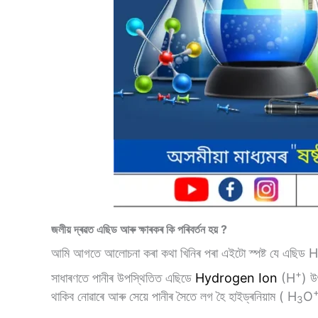
জলীয়
দ্ৰৱত
এছিড
আৰু
ক্ষাৰকৰ
কি
পৰিবৰ্তন
হয়
?
আমি আগতে আলোচনা কৰা কথা খিনিৰ পৰা এইটো স্পষ্ট যে এছিড H
+
সাধাৰণতে পানীৰ উপস্থিতিত এছিডে
Hydrogen Ion
(H
) উ
থাকিব নোৱাৰে আৰু সেয়ে পানীৰ সৈতে লগ হৈ হাইড্ৰনিয়াম ( H
O
3