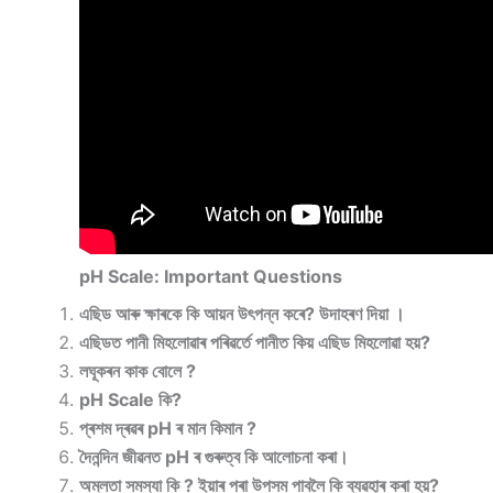
pH Scale: Important Questions
এছিড আৰু ক্ষাৰকে কি আয়ন উৎপন্ন কৰে? উদাহৰণ দিয়া ।
এছিডত পানী মিহলোৱাৰ পৰিৱৰ্তে পানীত কিয় এছিড মিহলোৱা হয়?
লঘূকৰন কাক বোলে ?
pH Scale কি?
প্ৰশম দ্ৰৱৰ pH ৰ মান কিমান ?
দৈনন্দিন জীৱনত pH ৰ গুৰুত্ব কি আলোচনা কৰা।
অম্লতা সমস্যা কি ? ইয়াৰ পৰা উপসম পাবলৈ কি ব্যৱহাৰ কৰা হয়?