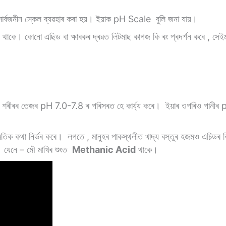
ধ সাৰ্বজনীন স্কেল ব্যৱহাৰ কৰা হয়। ইয়াক pH Scale বুলি জনা যায়।
াকে। কোনো এছিড বা ক্ষাৰকৰ দ্ৰৱত লিটমাছ কাগজ কি ৰং প্ৰদৰ্শন কৰে , সেইম
মাৰ শৰীৰৰ তেজৰ pH 7.0-7.8 ৰ পৰিসৰত হে কাৰ্য্য কৰে। ইয়াৰ ওপৰিও পানী
ৈতিক কথা নিৰ্ভৰ কৰে। লগতে , মানুহৰ পাকস্থলীত খাদ্য বস্তুৰ হজমও এচিডৰ ক্ৰ
ৰে। যেনে – মৌ মাখিৰ শুংত
Methanic Acid
থাকে।