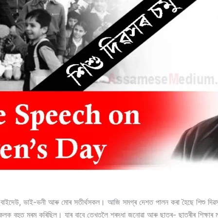
া- বাইদেউ, ভাই-ভনী আৰু মোৰ সতীৰ্থসকল। আজি সমগ্ৰ দেশত পালন কৰা হৈছে শিশু দিৱস। ভ
সকলক বহুত মৰম কৰিছিল। যাৰ বাবে তেখতলৈ শ্ৰদ্ধা জনোৱা আৰু ছাত্ৰ- ছাত্ৰীৰ শিক্ষাৰ 