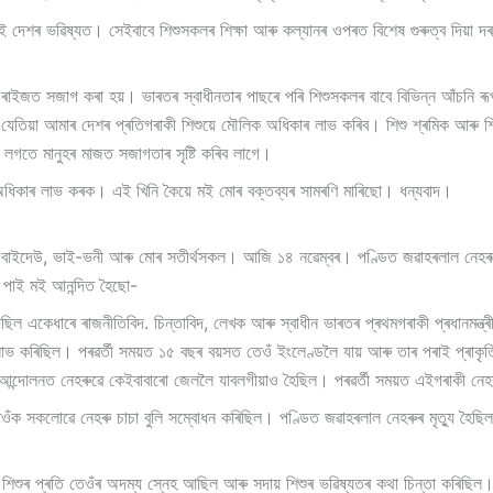
 দেশৰ ভৱিষ্যত। সেইবাবে শিশুসকলৰ শিক্ষা আৰু কল্যানৰ ওপৰত বিশেষ গুৰুত্ব দিয়া দ
 ৰাইজত সজাগ কৰা হয়। ভাৰতৰ স্বাধীনতাৰ পাছৰে পৰি শিশুসকলৰ বাবে বিভিন্ন আঁচনি ৰূপায
যেতিয়া আমাৰ দেশৰ প্ৰতিগৰাকী শিশুয়ে মৌলিক অধিকাৰ লাভ কৰিব। শিশু শ্ৰমিক আৰু শিশু
ৰ লগতে মানুহৰ মাজত সজাগতাৰ সৃষ্টি কৰিব লাগে।
ধিকাৰ লাভ কৰক। এই খিনি কৈয়ে মই মোৰ বক্তব্যৰ সামৰণি মাৰিছো। ধন্যবাদ।
াদা- বাইদেউ, ভাই-ভনী আৰু মোৰ সতীৰ্থসকল। আজি ১৪ নৱেম্বৰ। পণ্ডিত জৱাহৰলাল নেহৰ
পাই মই আনন্দিত হৈছো-
ল একেধাৰে ৰাজনীতিবিদ. চিন্তাবিদ, লেখক আৰু স্বাধীন ভাৰতৰ প্ৰথমগৰাকী প্ৰধানমন্ত
্ষা লাভ কৰিছিল। পৰৱৰ্তী সময়ত ১৫ বছৰ বয়সত তেওঁ ইংলেণ্ডলৈ যায় আৰু তাৰ পৰাই প্ৰা
ন্দোলনত নেহৰুৱে কেইবাবাৰো জেললৈ যাবলগীয়াও হৈছিল। পৰৱৰ্তী সময়ত এইগৰাকী নেহৰুৱ
ওঁক সকলোৱে নেহৰু চাচা বুলি সম্বোধন কৰিছিল। পণ্ডিত জৱাহৰলাল নেহৰুৰ মৃত্যু হৈছিল 
িশুৰ প্ৰতি তেওঁৰ অদম্য স্নেহ আছিল আৰু সদায় শিশুৰ ভৱিষ্যতৰ কথা চিন্তা কৰিছিল। ন