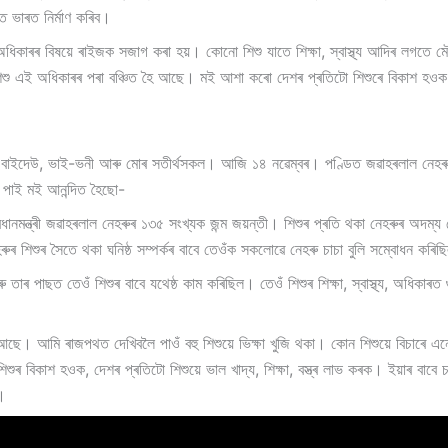
 ভাৰত নিৰ্মাণ কৰিব।
 অধিকাৰৰ বিষয়ে ৰাইজক সজাগ কৰা হয়। কোনো শিশু যাতে শিক্ষা, স্বাস্থ্য আদিৰ লগতে
শিশু এই অধিকাৰৰ পৰা বঞ্চিত হৈ আছে। মই আশা কৰো দেশৰ প্ৰতিটো শিশুৰে বিকাশ হওক,
াদা- বাইদেউ, ভাই-ভনী আৰু মোৰ সতীৰ্থসকল। আজি ১৪ নৱেম্বৰ। পণ্ডিত জৱাহৰলাল নেহৰ
পাই মই আনন্দিত হৈছো-
ন্ত্ৰী জৱাহৰলাল নেহৰুৰ ১৩৫ সংখ্যক জন্ম জয়ন্তী। শিশুৰ প্ৰতি থকা নেহৰুৰ অদম্য 
 শিশুৰ সৈতে থকা ঘনিষ্ঠ সম্পৰ্কৰ বাবে তেওঁক সকলোৱে নেহৰু চাচা বুলি সম্বোধন কৰি
তাৰ পাছত তেওঁ শিশুৰ বাবে যথেষ্ঠ কাম কৰিছিল। তেওঁ শিশুৰ শিক্ষা, স্বাস্থ্য, অধিকাৰ
ৈ আছে। আমি ৰাজপথত দেখিবলৈ পাওঁ বহু শিশুয়ে ভিক্ষা খুজি থকা। কোন শিশুয়ে বিচাৰে এন
ৰ বিকাশ হওক, দেশৰ প্ৰতিটো শিশুয়ে ভাল খাদ্য, শিক্ষা, বস্ত্ৰ লাভ কৰক। ইয়াৰ বাবে
ো।