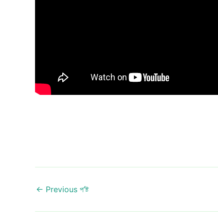
←
Previous প’ষ্ট