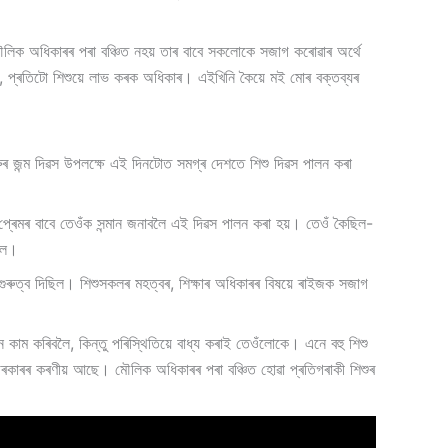
 মৌলিক অধিকাৰৰ পৰা বঞ্চিত নহয় তাৰ বাবে সকলোকে সজাগ কৰোৱাৰ অৰ্থে
 প্ৰতিটো শিশুয়ে লাভ কৰক অধিকাৰ। এইখিনি কৈয়ে মই মোৰ বক্তব্যৰ
ুৰ জন্ম দিৱস উপলক্ষে এই দিনটোত সমগ্ৰ দেশতে শিশু দিৱস পালন কৰা
প্ৰেমৰ বাবে তেওঁক সন্মান জনাবলৈ এই দিৱস পালন কৰা হয়। তেওঁ কৈছিল-
ছিল।
ত গুৰুত্ব দিছিল। শিশুসকলৰ মহত্বৰ, শিক্ষাৰ অধিকাৰৰ বিষয়ে ৰাইজক সজাগ
ে কাম কৰিবলৈ, কিন্তু পৰিস্থিতিয়ে বাধ্য কৰাই তেওঁলোকে। এনে বহু শিশু
 চৰকাৰৰ কৰণীয় আছে। মৌলিক অধিকাৰৰ পৰা বঞ্চিত হোৱা প্ৰতিগৰাকী শিশুৰ