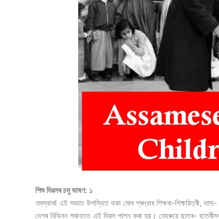
শিশু দিৱসৰ চমু ভাষণ: ১
নমস্কাৰ! এই সভাত উপস্থিত থকা মোৰ শ্ৰদ্ধাৰ শিক্ষক-শিক্ষয়িত্ৰী, দাদ
দেশৰ বিভিন্ন প্ৰান্তত এই দিৱস পালন কৰা হয়। নেহৰুয়ে ছাত্ৰ- ছাত্ৰী