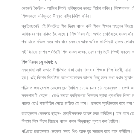
নেহৰুই কৈছিল- আজিৰ শিশুই ভৱিষ্যতৰ ভাৰত নিৰ্মাণ কৰিব। শিশুসকলৰ এই
শিশুসকলে ভৱিষ্যতে উন্নত ৰাষ্ট্ৰ নিৰ্মাণ কৰিব।
প্ৰতিবছৰেই এই দিনটোত শিশু দিৱস পালন কৰি শিশুৰ শিক্ষাৰ মহত্বৰ বিষয়ে
অধিকাৰৰ পৰা বঞ্চিত হৈ আছে। শিশু দিৱস সঁচা অৰ্থত তেতিয়াহে সফল হ’ব 
পৰা যাতে বঞ্চিত নহয় তাৰ বাবে চৰকাৰে আৰু অধিক কাৰ্যপন্থা হাতত লোৱা
মই বিচাৰো দেশৰ প্ৰতিটো শিশু সফল হওক, দেশৰ প্ৰতিটো শিশুই সকলো অ
শিশু দিৱসৰ চমু ভাষণ: ২
নমস্কাৰ! এই সভাত উপস্থিত থকা মোৰ শ্ৰদ্ধাৰ শিক্ষক-শিক্ষয়িত্ৰী, দ
হয়। এই বিশেষ দিনটোত আপোনালোকৰ আগত কিছু মনৰ কথা ৰখাৰ সুযোগ 
পণ্ডিত জৱাহৰলাল নেহৰুৰ জন্ম হৈছিল ১৮৮৯ চনৰ ১৪ নৱেম্বৰত। তেওঁ আছি
স্বৰুপাৰাণী নেহৰু। তেওঁ ঘৰতে ব্যক্তিগত শিক্ষকৰ দ্বাৰা প্ৰাথমিক শিক
পাছত তেওঁ ৰাজনীতিৰ সৈতে জড়িত হৈ পৰে। ভাৰতৰ স্বাধীনতাৰ বাবে কৰা আ
জৱাহৰলাল নেহৰুৱে ছাত্ৰ- ছাত্ৰীসকলক যথেষ্ঠ মৰম কৰিছিল। যাৰ বাবে তে
দিনটো শিশু দিৱস হিচাপে পালন কৰাৰ সিদ্ধান্ত গ্ৰহণ কৰা হৈছিল।
পণ্ডিত জৱাহৰলাল নেহৰুই সদায় শিশু আৰু যুৱ সমাজৰ বাবে কাম কৰিছিল। শ