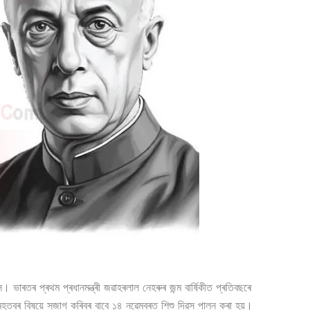
াৰতৰ প্ৰথম প্ৰধানমন্ত্ৰী জৱাহৰলাল নেহৰুৰ জন্ম বাৰ্ষিকীত প্ৰতিবছৰে
মহত্বৰ বিষয়ে সজাগ কৰিবৰ বাবে ১৪ নৱেম্বৰত শিশু দিৱস পালন কৰা হয়।