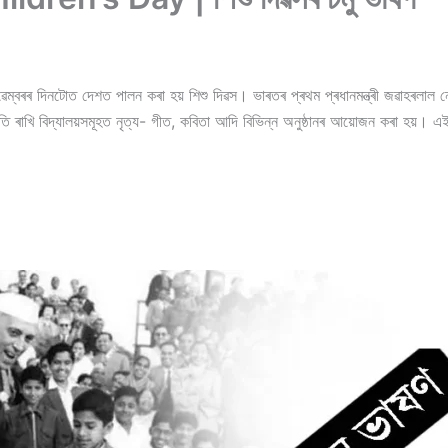
নটোত দেশত পালন কৰা হয় শিশু দিৱস। ভাৰতৰ প্ৰথম প্ৰধানমন্ত্ৰী জৱাহৰলাল নেহৰ
গতি ৰাখি বিদ্যালয়সমূহত নৃত্য- গীত, কবিতা আদি বিভিন্ন অনুষ্ঠানৰ আয়োজন কৰা হয়। এ