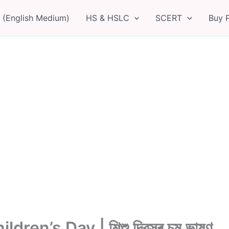
 (English Medium)
HS & HSLC
SCERT
Buy 
n’s Day | শিশু দিৱসৰ চমু ভাষণ