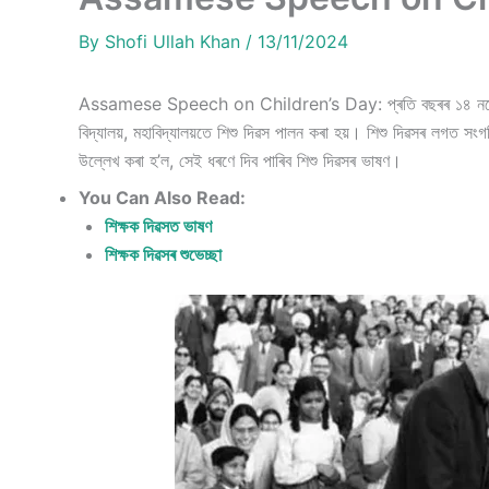
By
Shofi Ullah Khan
/
13/11/2024
Assamese Speech on Children’s Day: প্ৰতি বছৰৰ ১৪ নৱেম্বৰৰ দি
বিদ্যালয়, মহাবিদ্যালয়তে শিশু দিৱস পালন কৰা হয়। শিশু দিৱসৰ লগত সং
উল্লেখ কৰা হ’ল, সেই ধৰণে দিব পাৰিব শিশু দিৱসৰ ভাষণ।
You Can Also Read:
শিক্ষক দিৱসত ভাষণ
শিক্ষক দিৱসৰ শুভেচ্ছা