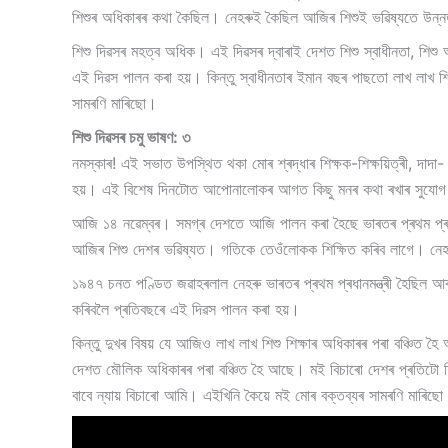
শিশুৰ অধিকাৰৰ কথা কৈছিল। নেহৰুই কৈছিল আজিৰ শিশুই ভৱিষ্যতে উন্নত
শিশু দিৱসৰ মহত্ব অধিক। এই দিৱসৰ দ্বাৰাই দেশত শিশু স্বাধীনতা, শিশু
এই দিৱস পালন কৰা হয়। কিন্তু স্বাধীনতাৰ ইমান বছৰ পাছতো লাখ লাখ 
সামৰণি মাৰিছো।
শিশু দিৱসৰ চমু ভাষণ: ৩
নমস্কাৰ! এই সভাত উপস্থিত থকা মোৰ শ্ৰদ্ধাৰ শিক্ষক-শিক্ষয়িত্ৰী, দ
হয়। এই বিশেষ দিনটোত আপোনালোকৰ আগত কিছু মনৰ কথা ৰখাৰ সুযোগ 
আজি ১৪ নৱেম্বৰ। সমগ্ৰ দেশতে আজি পালন কৰা হৈছে ভাৰতৰ প্ৰথম প্ৰধানম
আজিৰ শিশু দেশৰ ভৱিষ্যত। গতিকে তেওঁলোকক শিক্ষিত কৰিব লাগে। নেহৰুৰ
১৯৪৭ চনত পণ্ডিত জৱাহৰলাল নেহৰু ভাৰতৰ প্ৰথম প্ৰধানমন্ত্ৰী হৈছিল আৰু 
কৰিবলৈ প্ৰতিবছৰে এই দিৱস পালন কৰা হয়।
কিন্তু দুখৰ বিষয় যে আজিও লাখ লাখ শিশু শিক্ষাৰ অধিকাৰৰ পৰা বঞ্চিত হ
দেশত মৌলিক অধিকাৰৰ পৰা বঞ্চিত হৈ আছে। মই বিচাৰো দেশৰ প্ৰতিটো শিশু
বাবে ন্যায় বিচাৰো আমি। এইখিনি কৈয়ে মই মোৰ বক্তব্যৰ সামৰণি মাৰিছ