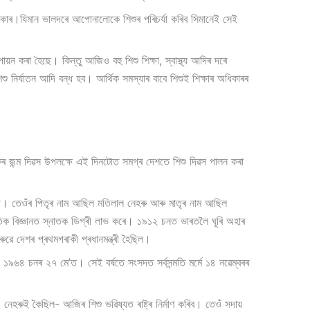
ৰকাৰ।যিমান ভালদৰে আপোনালোকে শিশুৰ পৰিচৰ্যা কৰিব সিমানেই সেই
়ন কৰা হৈছে। কিন্তু আজিও বহু শিশু শিক্ষা, স্বাস্থ্য আদিৰ দৰে
 নিৰ্যাতন আদি বন্ধ হব। আৰ্থিক সমস্যাৰ বাবে শিশুই শিক্ষাৰ অধিকাৰৰ
ুৰ জন্ম দিৱস উপলক্ষে এই দিনটোত সমগ্ৰ দেশতে শিশু দিৱস পালন কৰা
্ৰী। তেওঁৰ পিতৃৰ নাম আছিল মতিলাল নেহৰু আৰু মাতৃৰ নাম আছিল
কৃতিক বিজ্ঞানত স্নাতক ডিগ্ৰী লাভ কৰে। ১৯১২ চনত ভাৰতলৈ ঘূৰি অহাৰ
ে দেশৰ প্ৰথমগৰাকী প্ৰধানমন্ত্ৰী হৈছিল।
১৯৬৪ চনৰ ২৭ মে’ত। সেই বৰ্ষতে সংসদত সৰ্বসন্মতি মৰ্মে ১৪ নৱেম্বৰৰ
েহৰুই কৈছিল- আজিৰ শিশু ভৱিষ্যত ৰাষ্ট্ৰ নিৰ্মাণ কৰিব। তেওঁ সদায়