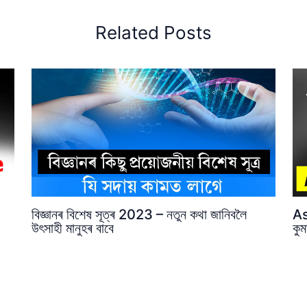
Related Posts
বিজ্ঞানৰ বিশেষ সূত্ৰ 2023 – নতুন কথা জানিবলৈ
As
উৎসাহী মানুহৰ বাবে
কু