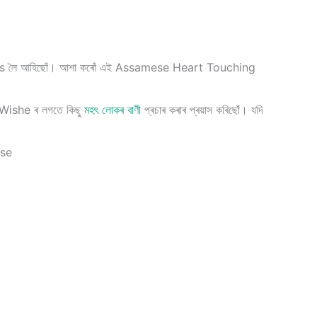
tus লৈ আহিছোঁ। আশা কৰোঁ এই Assamese Heart Touching
ishe ৰ লগতে কিছু
মহৎ লোকৰ বাণী
প্ৰচাৰ কৰাৰ প্ৰয়াস কৰিছোঁ। যদি
ese