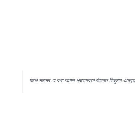
মাথো সাহসৰ হে কথা আমাৰ প্ৰত্যেকৰে জীৱনত কিছুমান এনেকুৱ