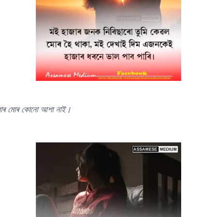
ম লোৱাৰ মোৰ কোনো আশা নাই।