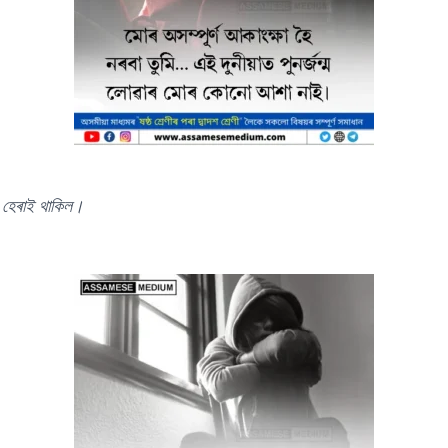
 হেৰাই থাকিল।