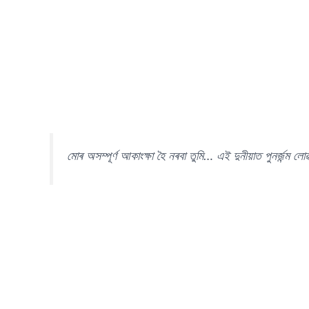
মোৰ অসম্পূৰ্ণ আকাংক্ষা হৈ নৰবা তুমি… এই দুনীয়াত পুনৰ্জন্