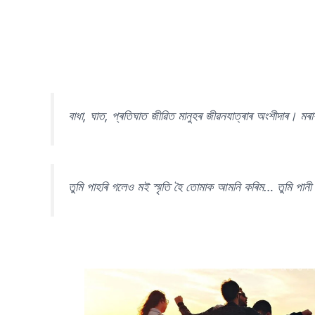
বাধা, ঘাত, প্ৰতিঘাত জীৱিত মানুহৰ জীৱনযাত্ৰাৰ অংশীদাৰ। মৰাশ
তুমি পাহৰি গলেও মই স্মৃতি হৈ তোমাক আমনি কৰিম… তুমি পানী