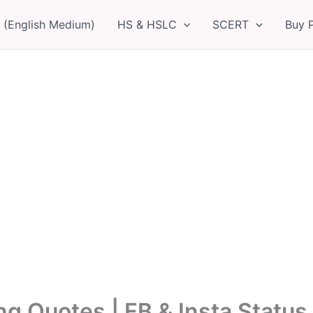
 (English Medium)
HS & HSLC
SCERT
Buy 
 Quotes | FB & Insta Status