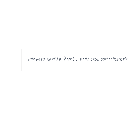
মোৰ চহৰত সাংঘাতিক নীৰৱতা… কৰবাত হেনো তেওঁৰ পায়েলযোৰ