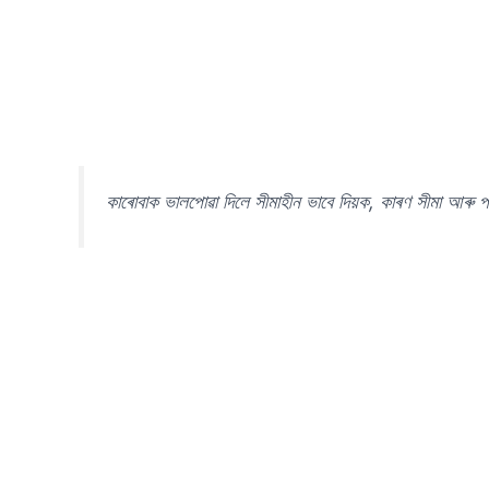
কাৰোবাক ভালপোৱা দিলে সীমাহীন ভাবে দিয়ক, কাৰণ সীমা আৰু পৰ