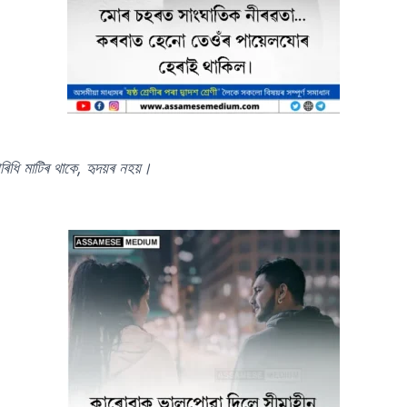
িধি মাটিৰ থাকে, হৃদয়ৰ নহয়।