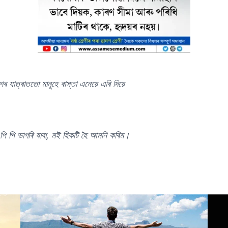
ৰ যাত্ৰাততো মানুহে ৰাস্তা এনেয়ে এৰি দিয়ে
 পি পি ভাগৰি যাবা, মই হিকটি হৈ আমনি কৰিম।