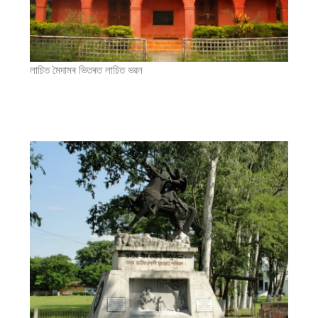
লাচিত মৈদামৰ ভিতৰত লাচিত ভৱন