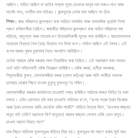
আছিল। লাচিত আছিল ম’-ছাইৰ সপ্তম পুত্ৰ তেখেতৰ ভাতৃৰ নাম মবাও-লাও আৰু
লাপেট-লাও, ভগ্নীৰ নাম লাইছেং। জন্মসূত্ৰে তেওঁৰ নাম আছিল লা-চিত৷
শিক্ষা:-
ৰাজ পৰিয়ালত জন্মগ্ৰহণ কৰা লাচিতে সামৰিক আৰু অসামৰিক দুয়োটা শিক্ষা
গ্ৰহণ কৰিবলগীয়া হৈছিল। ৰাজকীয় পৰিয়ালত জন্মগ্ৰহণ কৰা লাচিত পৰিয়ালৰ পৰা
দায়িত্ব, আনুগত্য আৰু সততাৰ গুণ উত্তৰাধিকাৰী সূত্ৰে লাভ কৰিছিল। আহোমসকলৰ
অন্যতম বিখ্যাত ফৈদ হৈছে বিখ্যাত লন ফিমা বংশ। লাচিত আছিল এই ফৈদৰ। এই
বংশৰ প্ৰথম পুৰুষ চুকাফাৰ সৈতে অসমলৈ আহিছিল।
তেওঁক প্ৰথমে ঘোঁৰা বৰুৱাৰ পদত নিয়োজিত কৰা হৈছিল। এই অৱস্থাত থকা সময়ত
তেওঁ অতি শক্তিশালী ঘোঁৰা নিয়ন্ত্ৰণ কৰিছিল। ঘোঁৰা বৰুৱা, দুলীয়া বৰবৰুৱা,
শিমুলগুৰীয়া ফুকন, দোলাকাষৰীয়া বৰুৱা (দোলা কঢ়িওৱা আৰু পালি পহৰীয়া সকলক
চলোৱা) হোৱাৰ পিছত চাওফা চুপুংমু ফুকনলুং হৈ পৰিল।
দোলাকাষৰীয়া বৰুৱাৰ কাৰ্যকালত চাওফাই লক্ষ্য কৰিছিল লাচিতৰ মাজত নিহিত হৈ থকা
দক্ষতা। এদিন দোলনাত বহি থকা চাওফাই লাচিতক ক’লে, “বংগৰ শত্ৰু চৈয়দ ফিৰোজ
আৰু চৈয়দ চালাহক আমি কেনেকৈ ধৰিব পাৰোঁ?” লাচিতে উত্তৰ দিলে, “চাওফাৰ ৰাজ্যত
মানুহ নাই নেকি? বঙালনো কি? মানুহহে! আমাৰ ৰাজ্যত নোলাব নেকি তেনে মানুহ।
চাওফা আদেশ দিবহে লাগে”
তাৰ পিছত লাচিতক ফুকনলুঙৰ দায়িত্ব দিয়া হয়। ফুকলুঙৰ পদ গ্ৰহণ কৰাৰ পূৰ্বে আন