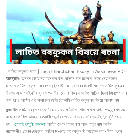
লাচিত বৰফুকন ৰচনা | Lachit Barphukan Essay in Assamese PDF
আৰম্ভণি:
অসমৰ ইতিহাসত যিসকল বীৰ যোদ্ধাৰ নাম জিলিকি আছে সেইসকলৰ
ভিতৰত লাচিত বৰফুকন অন্যতম।ইংৰাজী ২৪ নৱেম্বৰৰ দিনটো অসমত লাচিত ফুকনৰ
বীৰত্ব আৰু শৰাইঘাটৰ যুদ্ধত অসমীয়া সেনাৰ বিজয়ৰ স্মৃতিত লাচিত-দিৱস হিচাপে পালন
কৰা হয়। আজিৰ এই ৰচনাখনৰ জৰিয়তে আমি লাচিত বৰফুকনৰ বিষয়ে আভাস লম।
জন্ম:
বীৰ লাচিত বৰফুকনৰ জন্ম বিষয়ে তথ্য সঠিককৈ পোৱা নাযায় যদিও ১৬২২ চনৰ ২৪
নৱেম্বৰ তাৰিখে আহোম ৰাজধানী গড়গাঁৱৰ ওচৰে-পাজৰে তেওঁৰ জন্ম হৈছিল বুলি কোৱা
হয়।
মোমাই তামুলী বৰবৰুৱা
আছিল তেওৰ পিতৃৰ নাম আৰু মাতৃৰ নাম আছিল
নাগেশ্বৰী। তেওঁৰ দেউতাক আছিল ম’-ছাই চেং কালুক যি আহোমৰ লান-ফিমা বংশৰ