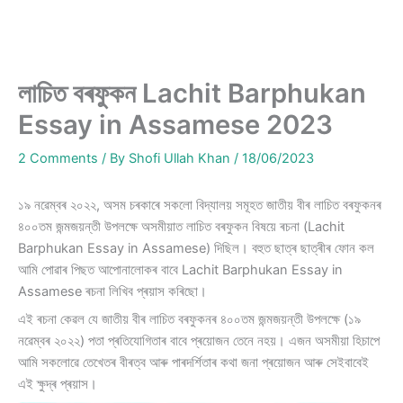
লাচিত বৰফুকন Lachit Barphukan
Essay in Assamese 2023
2 Comments
/ By
Shofi Ullah Khan
/
18/06/2023
১৯ নৱেম্বৰ ২০২২, অসম চৰকাৰে সকলো বিদ্যালয় সমূহত জাতীয় বীৰ লাচিত বৰফুকনৰ
৪০০তম জন্মজয়ন্তী উপলক্ষে অসমীয়াত লাচিত বৰফুকন বিষয়ে ৰচনা (Lachit
Barphukan Essay in Assamese) দিছিল। বহুত ছাত্ৰ ছাত্ৰীৰ ফোন কল
আমি পোৱাৰ পিছত আপোনালোকৰ বাবে Lachit Barphukan Essay in
Assamese ৰচনা লিখিব প্ৰয়াস কৰিছো।
এই ৰচনা কেৱল যে জাতীয় বীৰ লাচিত বৰফুকনৰ ৪০০তম জন্মজয়ন্তী উপলক্ষে (১৯
নৱেম্বৰ ২০২২) পতা প্ৰতিযোগিতাৰ বাবে প্ৰয়োজন তেনে নহয়। এজন অসমীয়া হিচাপে
আমি সকলোৱে তেখেতৰ বীৰত্ব আৰু পাৰদৰ্শিতাৰ কথা জনা প্ৰয়োজন আৰু সেইবাবেই
এই ক্ষুদ্ৰ প্ৰয়াস।