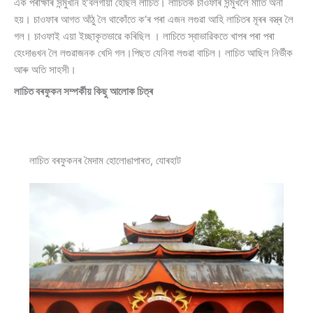
এক পৰীক্ষাৰ সন্মুখীন হ’বলগীয়া হৈছিল লাচিত। লাচিতক চাওফাৰ সন্মুখলৈ মাতি অনা
হয়। চাওফাৰ আগত আঁঠু লৈ থাকোঁতে ক’ৰ পৰা এজন লগুৱা আহি লাচিতৰ মূৰৰ বস্ত্ৰ লৈ
গল। চাওফাই এয়া ইচ্ছাকৃতভাৱে কৰিছিল । লাচিতে স্বাভাৱিকতে খাপৰ পৰা পৰা
হেংদাঙখন লৈ লগুৱাজনক খেদি গল।পিছত যেনিবা লগুৱা বাচিল। লাচিত আছিল নিৰ্ভীক
আৰু অতি সাহসী।
লাচিত বৰফুকন সম্পৰ্কীয় কিছু আলোক চিত্ৰ
লাচিত বৰফুকনৰ মৈদাম হোলোঙাপাৰত, যোৰহাট