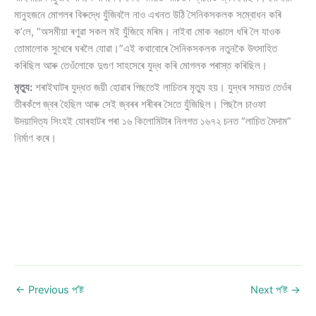
মানুহজনে মোগলৰ বিৰুদ্ধে যুঁজিবলৈ নাও এখনত উঠি সৈনিকসকলক সম্বোধন কৰি
ক’লে, “অসমীয়া ৰণুৱা সকল মই যুঁজিহে মৰিম। নাইবা মোক বঙালে ধৰি লৈ যাওক
তোমালোক সুখেৰে ঘৰলৈ যোৱা।”এই কথাবোৰে সৈনিকসকলক নতুনকৈ উৎসাহিত
কৰিছিল আৰু তেওঁলোকে দুগুণ সাহসেৰে যুদ্ধ কৰি মোগলক পৰাস্ত কৰিছিল।
মৃত্যু:
শৰাইঘাটৰ যুদ্ধত জয়ী হোৱাৰ পিছতেই লাচিতৰ মৃত্যু হয়। যুদ্ধৰ সময়ত তেওঁৰ
তীৰকঁপে জ্বৰ হৈছিল আৰু সেই জ্বৰৰ শৰীৰৰ সৈতে যুঁজিছিল। পিছলৈ চাওফা
উদয়াদিত্য সিংহই যোৰহাটৰ পৰা ১৬ কিলোমিটাৰ নিলগত ১৬৭২ চনত “লাচিত মৈদাম”
নিৰ্মাণ কৰে।
←
Previous প’ষ্ট
Next প’ষ্ট
→