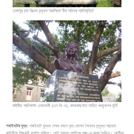
তেজপুৰ চাৰ্চ ফিল্ডৰ সন্মুখত অৱস্থিত বীৰ লচিতৰ প্ৰতিমূৰ্ত্তি
ৰাষ্ট্ৰীয় প্ৰতিৰক্ষা একাডেমী (এন ডি এ), খদকৱাছলাত লাচিত বৰফুকনৰ মূৰ্তি
শৰাইঘাটৰ যুদ্ধ
: শৰাইঘাট যুদ্ধৰ শেষৰ ফালে বৃহৎ মোগল সৈন্যৰ সন্মুখত আহোম
বাহিনীয়ে পিছুৱাই যাবলৈ ধৰিলে। সেই সময়ত লাচিতৰ প্ৰচণ্ড জ্বৰ হৈছিল। ৰোগীয়া