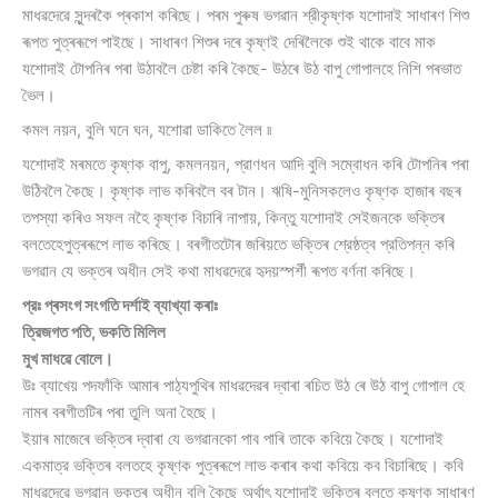
মাধৱদেৱে সুন্দৰকৈ প্ৰকাশ কৰিছে। পৰম পুৰুষ ভগৱান শ্রীকৃষ্ণক যশোদাই সাধাৰণ শিশু
ৰূপত পুত্ৰৰূপে পাইছে। সাধাৰণ শিশুৰ দৰে কৃষ্ণই দেৰিলৈকে শুই থাকে বাবে মাক
যশােদাই টোপনিৰ পৰা উঠাবলৈ চেষ্টা কৰি কৈছে- উঠৰে উঠ বাপু গােপালহে নিশি পৰভাত
ভৈল।
কমল নয়ন, বুলি ঘনে ঘন, যশােৱা ডাকিতে লৈল ৷৷
যশােদাই মৰমতে কৃষ্ণক বাপু, কমলনয়ন, প্রাণধন আদি বুলি সম্বােধন কৰি টোপনিৰ পৰা
উঠিবলৈ কৈছে। কৃষ্ণক লাভ কৰিবলৈ বৰ টান। ঋষি-মুনিসকলেও কৃষ্ণক হাজাৰ বছৰ
তপস্যা কৰিও সফল নহৈ কৃষ্ণক বিচাৰি নাপায়, কিন্তু যশােদাই সেইজনকে ভক্তিৰ
বলতেহেপুত্ৰৰূপে লাভ কৰিছে। বৰগীতটোৰ জৰিয়তে ভক্তিৰ শ্রেষ্ঠত্ব প্রতিপন্ন কৰি
ভগৱান যে ভক্তৰ অধীন সেই কথা মাধৱদেৱে হৃদয়স্পর্শী ৰূপত বর্ণনা কৰিছে।
প্রঃ প্ৰসংগ সংগতি দর্শাই ব্যাখ্যা কৰাঃ
ত্রিজগত পতি, ভকতি মিলিল
মুখ মাধৱে বােলে।
উঃ ব্যাখেয় পদফাঁকি আমাৰ পাঠ্যপুথিৰ মাধৱদেৱৰ দ্বাৰা ৰচিত উঠ ৰে উঠ বাপু গােপাল হে
নামৰ বৰগীতটিৰ পৰা তুলি অনা হৈছে।
ইয়াৰ মাজেৰে ভক্তিৰ দ্বাৰা যে ভগৱানকো পাব পাৰি তাকে কবিয়ে কৈছে। যশােদাই
একমাত্র ভক্তিৰ বলতহে কৃষ্ণক পুত্ৰৰূপে লাভ কৰাৰ কথা কবিয়ে কব বিচাৰিছে। কবি
মাধৱদেৱে ভগৱান ভক্তৰ অধীন বুলি কৈছে অর্থাৎ যশােদাই ভক্তিৰ বলতে কৃষ্ণক সাধাৰণ