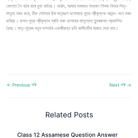
কোলাত লৈ বাৰে বাৰে চুমা খাইছে। অর্থাৎ, আমাৰ সমাজত সাধাৰণ শিশুক যিদৰে পিতৃ-
মাতৃয়ে মৰম কৰে, ঠিক সেইদৰে চিৰ মাতৃৰূপে যশােদায়ে পুত্র শ্রীকৃষ্ণক আনন্দ- মনে মৰম
কৰিছে। ফলত পুত্র শ্রীকৃষ্ণৰ প্ৰতি থকা যশােদাৰ মাতৃস্নেহ সুন্দৰৰূপত প্রকাশিত
হৈছে। মাতৃ-পুত্ৰৰ মধুৰ সম্পৰ্কৰ একজীৱন্ত ছবি বৰগীতটিৰ মাজত দেখা যায়।
←
Previous প’ষ্ট
Next প’ষ্ট
→
Related Posts
Class 12 Assamese Question Answer