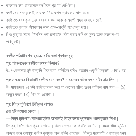
বাৎসল্য ভাব মাধৱদেৱৰ বৰগীতৰ প্রধান বৈশিষ্ট্য।
বৰগীতত শিশু কৃষ্ণই সাধাৰণ শিশু ৰূপত প্রাধান্য লাভ কৰে৷
বৰগীতত সংস্কৃত শব্দৰ ব্যৱহাৰ কম আৰু কামৰূপী শব্দৰ ব্যৱহাৰ বেছি।
বৰগীতত কৃষ্ণৰ শিশুকালৰ নানা চোৰ-চাতুৰী প্রাধান্য পায়।
শিশু কৃষ্ণক মাকে টোপনিৰ পৰা জগাবলৈ চেষ্টা কৰাৰ ছবিখন সুন্দৰ আৰু সৰল ৰূপত
পৰিস্ফুট।
বৰগীত পাঠটোৰ পৰা ২০১৮ বৰ্ষত অহা প্ৰশ্নসমূহ
প্র: শংকৰদেৱৰ বৰগীত সংখ্যা কিমান?
উঃ শংকৰদেৱে মুঠ বাৰকুৰি গীত ৰচনা কৰিছিল যদিও বর্তমান একুৰি চৈধ্যটা’ পােৱা গৈছে।
প্র: মাধৱদেৱে কিমানটা বৰগীত ৰচনা কৰে? মাধৱদেৱৰ ৰচিত দুখন নাটৰ নাম লিখা।
উঃ মাধৱদেৱে ১৫৭টা বৰগীত ৰচনা কৰে মাধৱদেৱৰ ৰচিত দুখন নাটকৰ নাম হ’ল— (১)
অর্জুন ভঞ্জন (2) পিম্পৰা গুচোৱা ।
প্ৰ: সিদ্ধ মুনিগণে চিন্তিয়া নাপাৱে
সাে হৰি যশােৱা কোলে।
—সিদ্ধ মুনিগণে নােপােৱা হৰিক যশােদাই কিহৰ বলত পুত্ৰৰূপে পালে বুজাই লিখা।
উঃ কৃষ্ণ হ’ল পৰম পুৰুষ ভগবান। পৰম ভগত্রানক পাবলৈ বৰ টান। সিদ্ধ ঋষি-মুনিয়ে
হাজাৰ বছৰ তপস্যা কৰিও কৃষ্ণক লাভ কৰিব নােৱাৰে। কিন্তু যশােদাই একমাত্ৰ পৰম