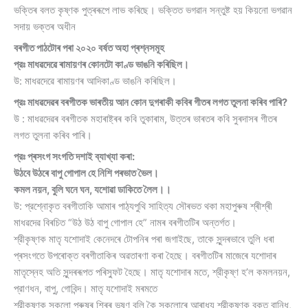
ভক্তিৰ বলত কৃষ্ণক পুত্ৰৰূপে লাভ কৰিছে। ভক্তিত ভগৱান সন্তুষ্ট হয় কিয়নাে ভগৱান
সদায় ভক্তৰ অধীন
বৰগীত পাঠটোৰ পৰা ২০২০ বৰ্ষত অহা প্ৰশ্নসমূহ
প্রঃ মাধৱদেৱে ৰামায়ণৰ কোনটো কাণ্ড ভাঙনি কৰিছিল।
উ: মাধৱদেৱে ৰামায়ণৰ আদিকাণ্ড ভাঙনি কৰিছিল।
প্রঃ মাধৱদেৱৰ বৰগীতক ভাৰতীয় আন কোন দুগৰাকী কবিৰ গীতৰ লগত তুলনা কৰিব পাৰি?
উ : মাধৱদেৱৰ বৰগীতক মহাৰাষ্ট্ৰৰ কবি তুকাৰাম, উত্তৰ ভাৰতৰ কবি সুৰদাসৰ গীতৰ
লগত তুলনা কৰিব পাৰি।
প্রঃ প্ৰসংগ সংগতি দশাই ব্যাখ্যা কৰা:
উঠবে উঠৰে বাপু গােপাল হে নিশি পৰভাত ভৈল।
কমল নয়ন, বুলি ঘনে ঘন, যশােৱা ডাকিতে লৈল।।
উ: প্রশ্নোকৃত বৰগীতাকি আমাৰ পাঠ্যপুথি সাহিত্য সৌৰভত থকা মহাপুৰুষ শ্ৰীশ্ৰী
মাধৱদেৱ বিৰচিত “উঠ উঠ বাপু গােপাল হে” নামৰ বৰগীতটিৰ অন্তৰ্গত।
শ্রীকৃষ্ণক মাতৃ যশােদাই কেনেদৰে টোপনিৰ পৰা জগাইছে, তাকে সুন্দৰভাবে তুলি ধৰা
প্ৰসংগতে উপৰােক্ত বৰগীতাকিৰ অৱতাৰণা কৰা হৈছে। বৰগীতটিৰ মাজেৰে যশােদাৰ
মাতৃস্নেহ অতি সুন্দৰৰূপত পৰিস্ফুট হৈছে। মাতৃ যশােদাৰ মতে, শ্রীকৃষ্ণ হ’ল কমলনয়ন,
প্রাণধন, বাপু, গােবিন্দ। মাতৃ যশােদাই মৰমতে
শ্রীকৃষ্ণক সকলাে পুৰুষৰ শিৰৰ ভূষণ বুলি কৈ সকলােৰে আৰাধ্য শ্রীকৃষ্ণক বুকুত বান্ধি,