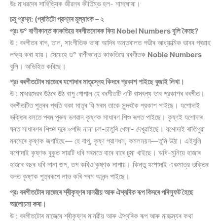
উঃ মাধৱদেৰ সাহিত্যিক জীৱনৰ কীর্তিম্ভ হল- নামঘােষা।
চমু প্রশ্ন: (প্ৰতিটো প্রশ্নৰ মূল্যাংক – ২
প্রঃ ড° বাণীকান্ত কাকতিয়ে বৰগীতবােৰক কিয় Nobel Numbers বুলি কৈছে?
উ : বৰগীতৰ ৰাগ, তাল, সাংগীতিক ভাষা আদিৰ অন্তৰালত গভীৰ আধ্যাত্মিক ভাবৰ প্ৰৱাহ
লক্ষ্য কৰা যায়। সেয়েহে ড° বাণীকান্ত কাকতিয়ে বৰগীতক
Noble Numbers
বুলি। অভিহিত কৰিছে।
প্রঃ বৰগীতটোৰ মাজেৰে যশােদাৰ মাতৃস্নেহ কিদৰে প্রকাশ পাইছে বুজাই লিখা।
উ : মাধৱদেৱৰ উঠৰে উঠ বাপু গােপাল হে বৰগীতটি এটি বাসৎল্য ভাব প্রকাশৰ বৰগীত।
বৰগীতটিত পুত্ৰৰ প্ৰতি থকা মাতৃৰ যি মৰম তাকে সুন্দৰকৈ প্রকাশ পাইছে। যশােদাই
ভক্তিৰ বলতে পৰম পুৰুষ ভগৱান কৃষ্ণক সাধাৰণ শিশু ৰূপত পাইছে। কৃষ্ণই যশােদাৰ
ঘৰত সাধাৰণৰ শিশুৰ দৰে ওপজি নানা চল-চাতুৰি খেলা- দেখুৱাইছে। যশােদাই ৰাতিপুৱা
মৰমেৰে কৃষ্ণক জগাইছে— হে বাপু, কৃষ্ণ প্রাণধন, কমলনয়ন—তুমি উঠা। এইবুলি
যশােদাই কৃষ্ণক বুকুত সাৱটি ধৰি মৰমতে বাৰে বাৰে চুমা খাইছে। ঋষি-মুনিয়ে হাজাৰ
হাজাৰ বছৰ ধৰি নানা জপ, তপ কৰিও কৃষ্ণক নাপায়। কিন্তু যশােদাই একমাত্র ভক্তিৰ
বলত কৃষ্ণক পুত্ৰৰূপে লাভ কৰি পৰম আনন্দ পাইছে।
প্রঃ বৰগীতটোৰ মাজেৰে শ্ৰীকৃষ্ণৰ মানৱীয় আৰু ঐশ্বৰিক ৰূপ কিদৰে পৰিস্ফুট হৈছে
আলােচনা কৰা।
উ : বৰগীতটোৰ মাজেৰে শ্ৰীকৃষ্ণৰ মানৱীয় আৰু ঐশ্বৰিক ৰূপ আৰু মাহাত্ম্যৰ কথা