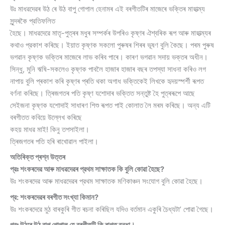
উঃ মাধৱদেৱৰ উঠ ৰে উঠ বাপু গােপাল হেনামৰ এই বৰগীতটিৰ মাজেৰে ভক্তিৰ মাহাত্ম্য
সুন্দৰকৈ প্রতিফলিত
হৈছে। মাধৱদেৱে মাতৃ-পুত্ৰৰ মধুৰ সম্পৰ্কৰ উপৰিও কৃষ্ণৰ ঐশ্বৰিক ৰূপ আৰু মাহাত্ম্যৰ
কথাও প্রকাশ কৰিছে। ইয়াত কৃষ্ণক সকলাে পুৰুষৰ শিৰৰ ভূষণ বুলি কৈছে। পৰম পুৰুষ
ভগৱান কৃষ্ণক ভক্তিৰ মাজেৰে লাভ কৰিব পাৰে। কাৰণ ভগৱান সদায় ভক্তৰ অধীন।
সিন্ধু, মুনি ঋষি-সকলেও কৃষ্ণক পাবলৈ হাজাৰ হাজাৰ বছৰ তপস্যা সাধনা কৰিও লগ
নাপায় বুলি প্ৰকাশ কৰি কৃষ্ণৰ প্ৰতি থকা অগাধ ভক্তিকেই লিখকে হৃদয়স্পর্শী ৰূপত
বর্ণনা কৰিছে। ত্ৰিজগতৰ পতি কৃষ্ণ যশােদাৰ ভক্তিত সন্তুষ্ট হৈ পুত্ৰৰূপে আছে
সেইজনা কৃষ্ণক যশােদাই সাধাৰণ শিশু ৰূপত পাই কোলাত লৈ মৰম কৰিছে। অন্য এটি
বৰগীতত কবিয়ে উল্লেখ কৰিছে
কহয় মাধৱ মাই! কিনু তপসাইলা।
ত্ৰিজগতৰ পতি হৰি ৰাখােৱাল পাইলা।
অতিৰিক্ত প্ৰশ্ন উত্তৰ
প্রঃ শংকৰদেৱ আৰু মাধৱদেৱৰ প্রথম সাক্ষাতক কি বুলি কোৱা হৈছে?
উঃ শংকৰদেৱ আৰু মাধৱদেৱৰ প্রথম সাক্ষাতক মণিকাঞ্চন সংযােগ বুলি কোৱা হৈছে।
প্র: শংকৰদেৱৰ বৰগীত সংখ্যা কিমান?
উঃ শংকৰদেৱে মুঠ বাৰকুৰি গীত ৰচনা কৰিছিল যদিও বর্তমান একুৰি চৈধ্যটা’ পােৱা গৈছে।
প্রঃ উঠৰে উঠ বাপু গােপাল হে বৰগীতটি কি ৰাগত বন্ধা।