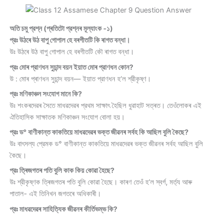
অতি চমু প্রশ্ন (প্ৰতিটো প্রশ্নৰ মূল্যাংক -১)
প্রঃ উঠৰে উঠ বাপু গােপাল হে বৰগীতটি কি ৰাগত বন্ধা।
উঃ উঠৰে উঠ বাপু গােপাল হে বৰগীতটি কৌ ৰাগত বন্ধা।
প্রঃ মােৰ প্রাণধন সুচান্দ বয়ন ইয়াত মােৰ প্রাণধন কোন?
উ : মােৰ প্ৰাণধন সুচান্দ বয়ন— ইয়াত প্রাণধন হ’ল শ্রীকৃষ্ণ।
প্রঃ মণিকাঞ্চন সংযােগ মানে কি?
উঃ শংকৰদেৱৰ সৈতে মাধৱদেৱৰ প্রথম সাক্ষাৎ হৈছিল ধুৱাহাট সত্ৰত। তেওঁলােকৰ এই
ঐতিহাসিক সাক্ষাতক মণিকাঞ্চন সংযােগ বােলা হয়।
প্রঃ ড° বাণীকান্ত কাকতিয়ে মাধৱদেৱৰ ভক্ত জীৱনৰ সর্বহ কি আছিল বুলি কৈছে?
উঃ বাৎসল্য প্রেমক ড° বাণীকান্ত কাকতিয়ে মাধৱদেৱৰ ভক্ত জীৱনৰ সৰ্বহ আছিল বুলি
কৈছে।
প্রঃ ত্ৰিজগতৰ পতি বুলি কাক কিয় কোৱা হৈছে?
উঃ শ্রীকৃষ্ণক ত্ৰিজগতৰ পতি বুলি কোৱা হৈছে। কাৰণ তেওঁ হ’ল স্বর্গ, মর্ত্য আৰু
পাতাল- এই তিনিখন জগতৰে অধিকাৰী।
প্রঃ মাধৱদেৱৰ সাহিত্যিক জীৱনৰ কীর্তিভম্ভ কি?