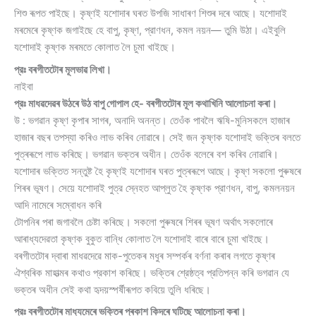
শিশু ৰূপত পাইছে। কৃষ্ণই যশােদাৰ ঘৰত উপজি সাধাৰণ শিশুৰ দৰে আছে। যশােদাই
মৰমেৰে কৃষ্ণক জগাইছে হে বাপু, কৃষ্ণ, প্রাণধন, কমল নয়ন— তুমি উঠা। এইবুলি
যশােদাই কৃষ্ণক মৰমতে কোলাত লৈ চুমা খাইছে।
প্রঃ বৰগীতটোৰ মূলভাৱ লিখা।
নাইবা
প্রঃ মাধৱদেৱৰ উঠৰে উঠ বাপু গােপাল হে- বৰগীতটোৰ মূল কথাখিনি আলােচনা কৰা।
উ : ভগৱান কৃষ্ণ কৃপাৰ সাগৰ, অনাদি অনন্ত। তেওঁক পাবলৈ ঋষি-মুনিসকলে হাজাৰ
হাজাৰ বছৰ তপস্যা কৰিও লাভ কৰিব নােৱাৰে। সেই জন কৃষ্ণক যশােদাই ভক্তিৰ বলতে
পুত্ৰৰূপে লাভ কৰিছে। ভগৱান ভক্তৰ অধীন। তেওঁক বলেৰে বশ কৰিব নােৱাৰি।
যশােদাৰ ভক্তিত সন্তুষ্ট হৈ কৃষ্ণই যশােদাৰ ঘৰত পুত্ৰৰূপে আছে। কৃষ্ণ সকলাে পুৰুষৰে
শিৰৰ ভূষণ। সেয়ে যশােদাই পুত্র স্নেহত আপ্লুত হৈ কৃষ্ণক প্রাণধন, বাপু, কমলনয়ন
আদি নামেৰে সম্বােধন কৰি
টোপনিৰ পৰা জগাবলৈ চেষ্টা কৰিছে। সকলাে পুৰুষৰে শিৰৰ ভূষণ অর্থাৎ সকলােৰে
আৰাধ্যদেৱতা কৃষ্ণক বুকুত বান্ধি কোলাত লৈ যশােদাই বাৰে বাৰে চুমা খাইছে।
বৰগীতটোৰ দ্বাৰা মাধৱদেৱে মাক-পুতেকৰ মধুৰ সম্পৰ্কৰ বৰ্ণনা কৰাৰ লগতে কৃষ্ণৰ
ঐশ্বৰিক মাহাত্মৰ কথাও প্রকাশ কৰিছে। ভক্তিৰ শ্রেষ্ঠত্ব প্রতিপন্ন কৰি ভগৱান যে
ভক্তৰ অধীন সেই কথা হৃদয়স্পর্ষীৰূপত কবিয়ে তুলি ধৰিছে।
প্রঃ বৰগীতটোৰ মাধ্যমেৰে ভক্তিৰ প্ৰকাশ কিদৰে ঘটিছে আলােচনা কৰা।