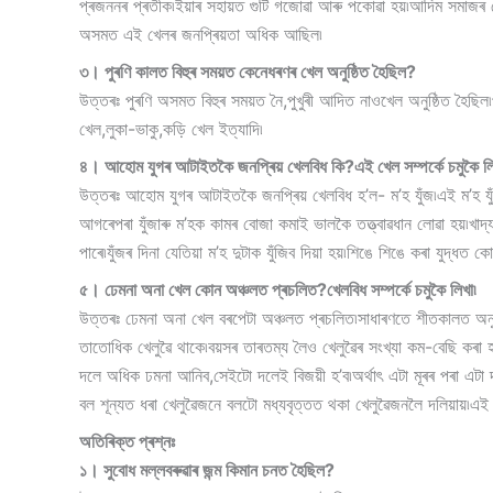
প্ৰজননৰ প্ৰতীক৷ইয়াৰ সহায়ত গুটি গজোৱা আৰু পকোৱা হয়৷আদিম সমাজৰ য
অসমত এই খেলৰ জনপ্ৰিয়তা অধিক আছিল৷
৩। পুৰণি কালত বিহুৰ সময়ত কেনেধৰণৰ খেল অনুষ্ঠিত হৈছিল?
উত্তৰঃ পুৰণি অসমত বিহুৰ সময়ত নৈ,পুখুৰী আদিত নাওখেল অনুষ্ঠিত হৈছিল৷
খেল,লুকা-ভাকু,কড়ি খেল ইত্যাদি৷
৪। আহোম যুগৰ আটাইতকৈ জনপ্ৰিয় খেলবিধ কি?এই খেল সম্পৰ্কে চমুকৈ লি
উত্তৰঃ আহোম যুগৰ আটাইতকৈ জনপ্ৰিয় খেলবিধ হ’ল- ম’হ যুঁজ৷এই ম’হ যুঁজত
আগৰেপৰা যুঁজাৰু ম’হক কামৰ বোজা কমাই ভালকৈ তত্ত্বাৱধান লোৱা হয়৷খাদ্যৰ
পাৰে৷যুঁজৰ দিনা যেতিয়া ম’হ দুটাক যুঁজিব দিয়া হয়৷শিঙে শিঙে কৰা যুদ্ধত 
৫। ঢেমনা অনা খেল কোন অঞ্চলত প্ৰচলিত?খেলবিধ সম্পৰ্কে চমুকৈ লিখা৷
উত্তৰঃ ঢেমনা অনা খেল বৰপেটা অঞ্চলত প্ৰচলিত৷সাধাৰণতে শীতকালত অনু
তাতোধিক খেলুৱৈ থাকে৷বয়সৰ তাৰতম্য লৈও খেলুৱৈৰ সংখ্যা কম-বেছি কৰা 
দলে অধিক ঢমনা আনিব,সেইটো দলেই বিজয়ী হ’ব৷অৰ্থাৎ এটা মূৰৰ পৰা এটা
বল শূন্যত ধৰা খেলুৱৈজনে বলটো মধ্যবৃত্তত থকা খেলুৱৈজনলৈ দলিয়ায়৷এই
অতিৰিক্ত প্ৰশ্নঃ
১। সুবোধ মল্লবৰুৱাৰ জন্ম কিমান চনত হৈছিল?