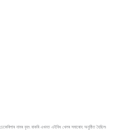
ঢেকেৰিপাৰ নামৰ বৃহৎ বাকৰি এখনত এইবিধ খেলৰ সমাৰোহ অনুষ্ঠিত হৈছিল৷