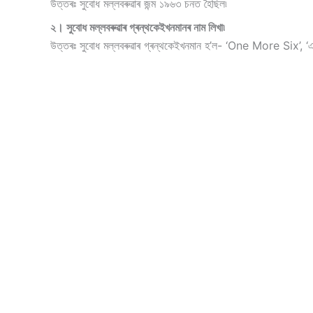
উত্তৰঃ সুবোধ মল্লবৰুৱাৰ জন্ম ১৯৬৩ চনত হৈছিল৷
২। সুবোধ মল্লবৰুৱাৰ গ্ৰন্থকেইখনমানৰ নাম লিখা৷
উত্তৰঃ সুবোধ মল্লবৰুৱাৰ গ্ৰন্থকেইখনমান হ’ল- ‘One More Six’, ‘এথেন্সৰ