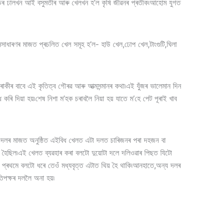
৷কড়িৰ ঢালখন আই বসুমতীৰ আৰু খেলখন হ’ল কৃষি জীৱনৰ প্ৰতীক৷আহোম যুগত
 জনসাধাৰণৰ মাজত প্ৰচলিত খেল সমূহ হ’ল- হাউ খেল,ঢোপ খেল,টাংগুটি,ঘিলা
ৰাকীৰ বাবে এই কৃতিত্ব গৌৰৱ আৰু আত্মসন্মানৰ কথা৷এই যুঁজৰ ভালেমান দিন
কৰি দিয়া হয়৷শেষ নিশা ম’হক চৰাবলৈ নিয়া হয় যাতে ম’হে পেট পূৰাই খাব
টা দলৰ মাজত অনুষ্ঠিত এইবিধ খেলত এটা দলত চাৰিজনৰ পৰা দহজন বা
া হৈছিল৷এই খেলত ব্যৱহাৰ কৰা বলটো দুয়োটা দলে দলিওৱাৰ পিছত যিটো
প্ৰথমে বলটো ধৰে তেওঁ মধ্যবৃত্ত এটাত থিয় হৈ থাকি৷আনহাতে,অন্য দলৰ
িপক্ষৰ দললৈ অনা হয়৷