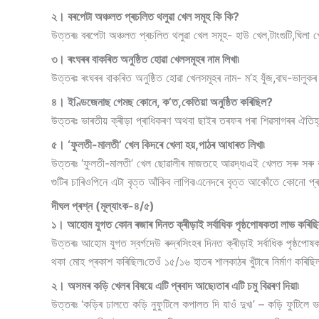
২। বৰপেটা অঞ্চলত প্ৰচলিত থলুৱা খেল সমূহ কি কি?
উত্তৰঃ বৰপেটা অঞ্চলত প্ৰচলিত থলুৱা খেল সমূহ- হাউ খেল,টাংগুটি,ঘিলা খে
৩। ৰংঘৰৰ বাকৰিত অনুষ্ঠিত হোৱা খেলসমূহৰ নাম লিখা৷
উত্তৰঃ ৰংঘৰৰ বাকৰিত অনুষ্ঠিত হোৱা খেলসমূহৰ নাম- ম’হ যুঁজ,বাঘ-ভালুকৰ য
৪। ইণ্ডিজেনাছ গেমছ কোনে, ক’ত,কেতিয়া অনুষ্ঠিত কৰিছিল?
উত্তৰঃ ভাৰতীয় ক্ৰীড়া প্ৰাধিকৰণ অথবা ছাইৰ তৰফৰ পৰা শিৱসাগৰৰ ঐতি
৫। ‘ফুলতী-মালতী’ খেল কিদৰে খেলা হয়,পাঠৰ আধাৰত লিখা৷
উত্তৰঃ ‘ফুলতী-মালতী’ খেল ছোৱালীৰ মাজতহে আৱদ্ধ৷এই খেলত সৰু সৰু বল ব
গুটিৰ চাৰিওপিনে এটা বৃত্ত আঁকিব লাগিব৷এনেদৰে বৃত্ত আকোঁতে কোনো প্ৰতি
দীঘল প্ৰশ্ন (মূল্যাংক-৪/৫)
১। আহোম যুগত কোন ৰজাৰ দিনত ক্ৰীড়াই সৰ্বাধিক পৃষ্ঠপোষকতা লাভ কৰিছিল
উত্তৰঃ আহোম যুগত স্বৰ্গদেউ ৰুদ্ৰসিংহৰ দিনত ক্ৰীড়াই সৰ্বাধিক পৃষ্ঠপোষ
থকা মোহ প্ৰকাশ কৰিছিল৷তেওঁ ১৫/১৬ হাতৰ শালকাঠৰ খুঁটাৰে নিৰ্মাণ কৰিছি
২। অসমৰ কড়ি খেলৰ বিষয়ে এটি প্ৰবাদ আছে৷তাৰ এটি চমু বিৱৰণ দিয়া৷
উত্তৰঃ ‘কড়িৰ ঢালতে কড়ি নুফুটিলে কপালত দি যাওঁ দুখ৷’ – কড়ি ফুটিলে ভ