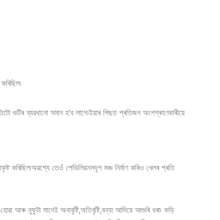
 কৰিছিল৷
িটো গুটিৰ ব্যৱধানো সমান হ’ব লাগে৷ইয়াৰ পিছত প্ৰতিজন অংশগ্ৰহণকাৰীয়ে
ৃষ্ট কৰিছিল৷অৱশ্যে তেওঁ পেভিলিয়নসদৃশ মঞ্চ নিৰ্মাণ কৰিও খেলৰ প্ৰতি
 আৰু নুফুটা মানেই অনাবৃষ্টি,অতিবৃষ্টি,বন্যা আদিয়ে আগুৰি ধৰা৷ কড়ি