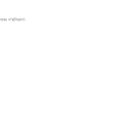
লাৰৰ ল’ৰালিকাল’৷