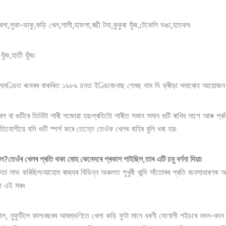
লা,লুকা-ভাকু,কড়ি খেল,লালী,হাফলা,ৰছী টনা,কুকুৰা যুঁজ,টেকেলি ভঙা,হাতবল৷
ুঁজ,হাতী যুঁজ৷
হ্যমণ্ডিত ৰংঘৰৰ বাকৰিত ১৯৮৯ চনত ইণ্ডিজেনাছ গেমছ নাম দি ক্ৰীড়া সমাৰোহ আয়োজন
া গুটিৰে তিনিটা শাৰী সজোৱা হয়৷প্ৰতিটো শাৰীত সমান সমান গুটি ৰাখিব লাগে আৰু প্ৰত
যোগীয়ে যদি গুটি স্পৰ্শ কৰে তেন্তে তেওঁক খেলৰ বাহিৰ বুলি ধৰা হয়৷
?তেওঁৰ খেলৰ প্ৰতি থকা মোহ কেনেদৰে প্ৰকাশ পাইছিল,তাৰ এটি চমু বৰ্ণনা দিয়া৷
কতা লাভ কৰিছিল৷আহোম ৰাজ্যৰ বিভিন্ন অঞ্চলত পুখুৰী খান্দি সাঁতোৰৰ প্ৰতি জনসাধাৰণক আক
ল এই মঞ্চ৷
াল, নুফুটিলে কাল৷বছৰৰ আৰম্ভণিতে খেলা কড়ি ফুটা মানে ধৰণী সোণালী শইচৰে নদন-বদন হোৱা