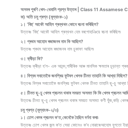
অসমৰ পুৰণি খেল-ধেমালি প্রশ্ন উত্তৰ | Class 11 Assam
ক) অতি চমু প্ৰশ্ন (মূল্যাংক-১)
১। ‘বিহু’ আকৌ আহিল গ্ৰন্থখন কোনে ৰচনা কৰিছিল?
উত্তৰঃ ‘বিহু’ আকৌ আহিল গ্ৰন্থখন হেম বৰগোহাঞিয়ে ৰচনা কৰিছিল৷
২। প্ৰথম আহোম ৰজাজনৰ নাম কি আছিল?
উত্তৰঃ প্ৰথম আহোম ৰজাজনৰ নাম চুকাফা আছিল৷
৩। ক্ৰীড়া কি?
উত্তৰঃ ক্ৰীড়া হ’ল- এক আনন্দ,শাৰীৰিক আৰু মানসিক ক্ষমতাৰ চূড়ান্ত প্ৰক
৪। বিশ্বৰ সবাতোকৈ জনপ্ৰিয় ফুটবল খেলক চীনত তাহানি কি আখ্যা দিছিল?
উত্তৰঃ বিশ্বৰ সবাতোকৈ জনপ্ৰিয় ফুটবল খেলক চীনত তাহানি ছু-চু আখ্যা 
৫। চীনত ছু-চু খেলৰ প্ৰচলন থকাৰ সময়ত অসমত কি কি খেলৰ প্ৰচলন আ
উত্তৰঃ চীনত ছু-চু খেলৰ প্ৰচলন থকাৰ সময়ত অসমত কণী যুঁজ,কড়ি খেল
চমু প্ৰশ্ন (মূল্যাংক-২/৩)
১। ঢোপ খেলৰ প্ৰচলন ক’ত,কেনেকৈ হৈছিল বৰ্ণনা কৰা৷
উত্তৰঃ ঢোপ খেলৰ জন্ম ক’ত সেয়া কোনেও ক’ব নোৱাৰে৷আহোম যুগতো ইয়াৰ