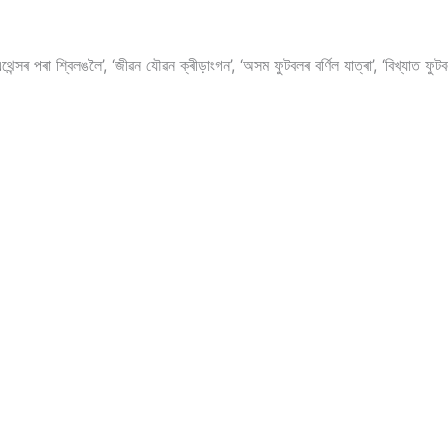
 পৰা শ্বিলঙলৈ’, ‘জীৱন যৌৱন ক্ৰীড়াংগন’, ‘অসম ফুটবলৰ বৰ্ণিল যাত্ৰা’, ‘বিখ্যাত ফুটব