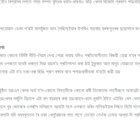
ৌন বিশ্বাসৰ লগতে শস্য সম্পদ বৃদ্ধিৰ ধ্যান-ধাৰণাও কড়ি খেলৰ মাজেদি প্ৰকাশ পায়
পাহোৱাল ডেকা ল’ৰাই মালযুঁজত ভাগ লৈছিল৷ইয়াৰ উপৰিও মহাবাহু ব্ৰহ্মপুত্ৰৰ দুয়োপাৰে
খা৷
 কোনো নিৰ্দিষ্ট নীতি-নিয়ম দেখা পোৱা নাযায় যদিও প্ৰতিযোগীতাত বিজয়ী হোৱা ম’হৰ গ
 ওপৰতো যথেষ্ট গুৰুত্ব দিয়া হয়৷ম’হ প্ৰতিপালন কৰা ঠাই টুকুৰাত আন মানুহ যোৱাতো বন্ধ 
কোনোবা এটা ম’হ তৰা-নৰা ছিঙি প্ৰাণ ৰক্ষাৰ বাবে পলায়৷বাকীথকা ম’হটো জয়ী হয়৷
ষ্ঠিত হয়৷এন খেলৰ অৰ্থ হ’ল-কোনো বিপত্নীকে কোনো বাৰী তিৰোতাক পত্নীৰূপে অনা৷দু
হয়৷খেলৰ সজুঁলি হিচাপে এটা বল ব্যৱহাৰ কৰা হয়৷আহল-বহল মুকলি ঠাইত এইবিধ খেল খেল
 দলে খুব জোৰেৰে ওপৰলৈ দলিয়ালে আনটো দলে ওপৰতে ধৰিব লাগিব৷ইয়াৰ পিছত যিটো দলে 
 বলটো যদি মধ্যবৃত্তত ৰৈ থকা খেলুৱৈজনৰ গাত লাগে তেন্তে তেওঁক ঢেমনা আখ্যা দি প্ৰত