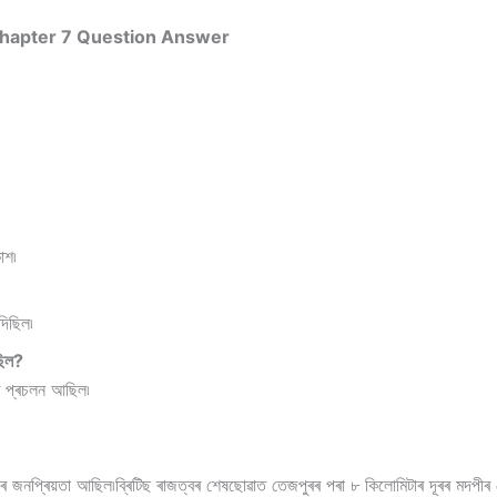
ese Chapter 7 Question Answer
াশ৷
দিছিল৷
ছিল?
ৰ প্ৰচলন আছিল৷
 জনপ্ৰিয়তা আছিল৷ব্ৰিটিছ ৰাজত্বৰ শেষছোৱাত তেজপুৰৰ পৰা ৮ কিলোমিটাৰ দূৰৰ মদপীৰ 