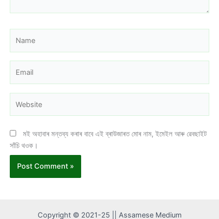
Name
Email
Website
মই অহাবাৰ মন্তব্য কৰাৰ বাবে এই ব্ৰাউজাৰত মোৰ নাম, ইমেইল আৰু ৱেবছাইট
সাঁচি থওক।
Copyright © 2021-25 || Assamese Medium