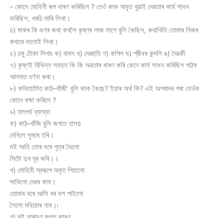
– কোনে মোহিনী ৰূপ ধাৰণ কৰিছিল ? তেওঁ কাক অমৃত খুৱাই দেৱতাৰ কার্য সাধন
কৰিছিল, খৰচি মাৰি লিখা।
৪) মাকৰ কি গুণৰ কথা কবলৈ কৃষ্ণৰ লাজ লাগে বুলি কৈছিল, কথাখিনি তােমাৰ নিজৰ
কথাৰে বহলাই লিখা।
৫) চমু টোকা লিখাঃ ক) বামন খ) দেৱহুতি গ) কপিল ঘ) শ্ৰীধৰ কন্দলি ঙ) দৈৱকী
৭) কৃষ্ণই বিভিন্ন সময়ত কি কি অৱতাৰ ধাৰণ কৰি কেনে কার্য সাধন কৰিছিল পাঠৰ
আলমত বর্ণনা কৰা।
৮) কবিতাটোত কাঠ–বাঁজী’ বুলি কাক কৈছে? ইয়াৰ অর্থ কি? এই অপবাদৰ পৰা তেওঁক
কোনে ৰক্ষা কৰিলে ?
৯) তাৎপর্য ব্যাখ্যা
ক) কাঠ–বাঁজি বুলি জগতে হাসয়
দেখিলে সুমৰে হৰি।
মই আহি তোৰ ঘৰে পুত্ৰ ভৈলো
সিটো দুখ দূৰ কৰি।।
খ) মোহিনী স্বৰূপে অমৃত পিয়ালো
সাধিলো দেৱৰ কাম।
তোমাৰ ঘৰে আসি বৰ যশ পাইলো
লৈলো দধিচোৰ নাম।৷
গ) মই নাৰায়ণ জগত কাৰণ