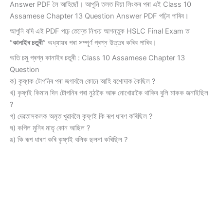
Answer PDF লৈ আহিছোঁ। আপুনি তলত দিয়া লিংকৰ পৰা এই Class 10
Assamese Chapter 13 Question Answer PDF পঢ়িব পাৰিব।
আপুনি যদি এই PDF পঢ়ে তেন্তে নিশ্চয় আগন্তুক HSLC Final Exam ত
“
কানাইৰ চতুৰী
” অধ্যায়ৰ পৰা সম্পূৰ্ণ প্ৰশ্ন উত্তৰ কৰিব পাৰিব।
অতি চমু প্ৰশ্ন কানাইৰ চতুৰী : Class 10 Assamese Chapter 13
Question
ক) কৃষ্ণক টোপনিৰ পৰা জগাবলৈ কোনে আহি যশোদাক কৈছিল ?
খ) কৃষ্ণই কিমান দিন টোপনিৰ পৰা নুঠাকৈ আৰু নোখোৱাকৈ থাকিব বুলি মাকক জনাইছিল
?
গ) দেৱতাসকলক অমৃত খুৱাবলৈ কৃষ্ণই কি ৰূপ ধাৰণ কৰিছিল ?
ঘ) কপিল মুনিৰ মাতৃ কোন আছিল ?
ঙ) কি ৰূপ ধাৰণ কৰি কৃষ্ণই বলিক ছলনা কৰিছিল ?