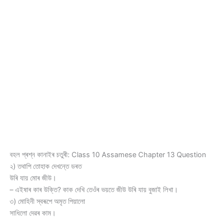
বহল প্ৰশ্ন কানাইৰ চতুৰী: Class 10 Assamese Chapter 13 Question
২) তথাপি তোহাক দেখন্তে ডৰত
উৰি যায় মোৰ জীউ।
– এইষাৰ কাৰ উক্তি? কাক দেখি তেওঁৰ ভয়তে জীউ উৰি যায় বুজাই লিখা।
৩) মোহিনী স্বৰূপে অমৃত পিয়ালো
সাধিলো দেৱৰ কাম।