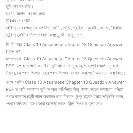
তুমি গোৱালৰ জীউ।
তথাপি তোহাক দেখন্তে ডৰত
উৰিয়ায় মোৰ জীউ।।
১0) শব্দবােৰৰ আধুনিক ৰূপ লিখা: আসি , খেড়ি , পুহাইল , নুজুৰাই , হন্তে , বিশুটিয়া
১2) শব্দকেইটাৰ লিংগ পৰিৱৰ্তন কৰা: সুন্দৰী , মাতৃ , মামা
কি কি আছে Class 10 Assamese Chapter 13 Question Answer
PDF ত?
লিংকত দিয়া Class 10 Assamese Chapter 13 Question Answer
PDF Note ত আমি কানাইৰ চতুৰী সাৰাংশ বা মূলভাৱ, পাঠ্যপুথিৰ অতি চমু প্ৰশ্ন
উত্তৰ, চমু প্ৰশ্ন উত্তৰ, বহল প্ৰশ্ন উত্তৰ, ব্যাখ্যা কৰা আদি আলোচনা কৰা হৈছে।
ইয়াৰ ওপৰিও Class 10 Assamese Chapter 13 Question Answer
PDF ত আমি আপোনাৰ সুবিধাৰ বাবে অতিৰিক্ত কিছু প্ৰশ্ন উত্তৰ আলোচনা কৰিছো
লগতে কানাইৰ চতুৰী নামৰ অধ্যায়ৰ ভাষা বিষয়ক প্ৰশ্ন উত্তৰ ইয়াত সন্নিবিষ্ট কৰাৰ
প্ৰয়াস কৰিছো। আশা কৰোঁ আপোনালোকে পঢ়িলে নিশ্চয় উপকৃত হব।