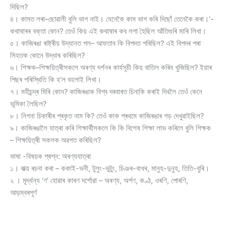
দিছিল?
৪। কামত লৰা–ছোৱালী বুলি ভাগ নাই। যেনেকৈ কাম ভাগ কৰি দিছোঁ তেনেকৈ কৰা।‘-
কথাষাৰৰ বক্তা কোন? তেওঁ কিয় এই কথাষাৰ কব লগা হৈছিল আঁতিগুৰি মাৰি লিখা।
৫। কাজিৰঙা ৰাষ্ট্ৰীয় উদ্যানত পল– আফতাব কি বিপদত পৰিছিল? এই বিপদৰ পৰা
সিহতক কোনে উদ্ধাৰ কৰিছিল?
৬। শিক্ষক–শিক্ষয়িত্ৰীসকলে অৰণ্য দৰ্শনৰ কাৰ্যসূচী কিয় বাতিল কৰিব খুজিছিল? ইয়াৰ
পিছৰ পৰিস্থিতি কি হ‘ল বহলাই লিখা।
৭। মহীচন্দ্ৰ মিৰি কোন? কাজিৰঙাক বিশ্ব দৰবাৰত চিনাকি কৰাই দিবলৈ তেওঁ কেনে
ভূমিকা লৈছিল?
৮। নিগনা চিকাৰীৰ প্ৰকৃত নাম কি? তেওঁ কাক প্ৰথমে কাজিৰঙাৰ গড় দেখুৱাইছিল?
৯। কাজিৰঙালৈ যাত্ৰা কৰি শিক্ষাৰ্থীসকলে কি কি বিশেষ শিক্ষা লাভ কৰিলে বুলি শিক্ষক
– শিক্ষয়িত্ৰী সকলক অৱগত কৰিছিল?
ভাষা -বিষয়ক প্ৰশ্ন: অৰণ্যযাত্ৰা
১। বাক্য় ৰচনা কৰা – ককাই-ভনী, টুলুং-ভুটুং, চিঞৰ-বাখৰ, মানুহ-দুনুহ, তিতি-বুৰি।
২ । মূৰ্দ্ধন্য ‘ণ’ হোৱাৰ কাৰণ দৰ্শোৱা – অৰণ্য, অৰ্পণ, কণ্ঠ, ওৰণি, পোৰণি,
আড়ম্বৰপূৰ্ণ