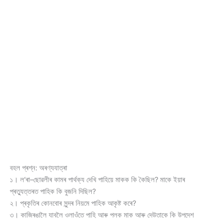
বহল প্ৰশ্ন: অৰণ্যযাত্ৰা
১। ল‘ৰা–ছোৱলীৰ কামৰ পাৰ্থক্য দেখি পাহিয়ে মাকক কি কৈছিল? মাকে ইয়াৰ
প্ৰত্যুত্তৰত পাহিক কি বুজনি দিছিল?
২। প্ৰকৃতিৰ কোনবোৰ সুন্দৰ নিয়মে পাহিক আকৃষ্ট কৰে?
৩। কাজিৰঙালৈ যাবলৈ ওলাওঁতে পাহি আৰু পলক মাক আৰু দেউতাকে কি উপদেশ