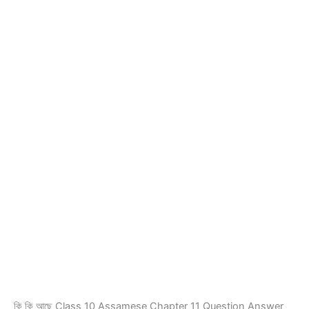
কি কি আছে Class 10 Assamese Chapter 11 Question Answer