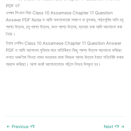
PDF ত?
ওপৰৰ লিংকত দিয়া Class 10 Assamese Chapter 11 Question
Answer PDF Note ত আমি অৰণ্যযাত্ৰা সাৰাংশ বা মূলভাৱ, পাঠ্যপুথিৰ অতি চমু
প্ৰশ্ন উত্তৰ, চমু প্ৰশ্ন উত্তৰ, বহল প্ৰশ্ন উত্তৰ, ব্যাখ্যা কৰা আদি আলোচনা কৰা
হৈছে।
ইয়াৰ ওপৰিও Class 10 Assamese Chapter 11 Question Answer
PDF ত আমি আপোনাৰ সুবিধাৰ বাবে অতিৰিক্ত কিছু প্ৰশ্ন উত্তৰ আলোচনা কৰিছো
লগতে অৰুণিমা সিনহা নামৰ অধ্যায়ৰ ভাষা বিষয়ক প্ৰশ্ন উত্তৰ ইয়াত সন্নিবিষ্ট কৰাৰ
প্ৰয়াস কৰিছো। আশা কৰোঁ আপোনালোকে পঢ়িলে নিশ্চয় উপকৃত হব।
←
Previous প’ষ্ট
Next প’ষ্ট
→