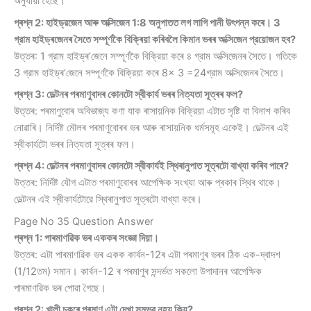
অনুযায়ী হৈছে।
প্ৰশ্ন 2: হাইড্রজেন আৰু অক্সিজেন 1:8 অনুপাতত লগ লাগি পানী উৎপন্ন কৰে। 3
গ্রাম হাইড্ৰজেনৰ সৈতে সম্পূৰ্ণকৈ বিক্ৰিয়া কৰিবলৈ কিমান ভৰৰ অক্সিজেন প্রয়োজন হব?
উত্তৰ: 1 গ্রাম হাইড্ৰ’জেনে সম্পূৰ্ণকৈ বিক্রিয়া কৰে ৪ গ্রাম অক্সিজেনৰ সৈতে। গতিকে
3 গ্রাম হাইড্ৰ’জেনে সম্পূর্ণকৈ বিক্রিয়া কৰে 8× 3 =24গ্রাম অক্সিজেনৰ সৈতে।
প্ৰশ্ন 3: ডেল্টনৰ পৰমাণুবাদৰ কোনটো স্বীকার্য ভৰৰ নিত্যতা সূত্ৰৰ ফল?
উত্তৰ: পৰমাণুবোৰ অবিভাজ্য কণা যাক ৰাসায়নিক বিক্রিয়া এটাত সৃষ্টি বা বিনাশ কৰিব
নোৱাৰি। নির্দিষ্ট মৌলৰ পৰমাণুবোৰৰ ভৰ আৰু ৰাসায়নিক ধর্মসমূহ একেই। ডেল্টনৰ এই
স্বীকাৰ্যটো ভৰৰ নিত্যতা সূত্ৰৰ ফল।
প্ৰশ্ন 4: ডেল্টনৰ পৰমাণুবাদৰ কোনটো স্বীকাৰ্যই স্থিৰানুপাত সূত্ৰটো বাখ্যা কৰিব পাৰে?
উত্তৰ: নিৰ্দিষ্ট যৌগ এটাত পৰমাণুবোৰৰ আপেক্ষিক সংখ্যা আৰু প্ৰকাৰ স্থিৰ থাকে।
ডেল্টনৰ এই স্বীকাৰ্যটোৱে স্থিৰানুপাত সূত্ৰটো বাখ্যা কৰে।
Page No 35 Question Answer
প্ৰশ্ন 1: পাৰমাণৱিক ভৰ এককৰ সংজ্ঞা দিয়া।
উত্তৰ: এটা পাৰমাণৱিক ভৰ একক কাৰ্বন-12ৰ এটা পৰমাণুৰ ভৰৰ ঠিক এক-দ্বাদশ
(1/12তম) সমান। কাৰ্বন-12 ৰ পৰমাণুৰ সন্দৰ্ভত সকলো উপাদানৰ আপেক্ষিক
পাৰমাণৱিক ভৰ পোৱা গৈছে।
প্ৰশ্ন 2: খালী চকুৰে পৰমাণু এটা দেখা সম্ভৱ নহয় কিয়?