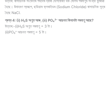
উত্তৰ: ৰাসায়নিক সংকেতৰ পদটোৰ দ্বাৰা যৌগবোৰত থক মৌলৰ পৰমাণুৰ সংখ্যা বুজোৱা
হৈছে। উদাহৰণ স্বৰূপে, ছডিয়াম ক্লৰাইডৰ (Sodium Chloride) ৰাসায়নিক সূত্ৰ
হৈছে NaCl.
প্ৰশ্ন 4: (i) H₂S অণুত আৰু, (ii) PO₄³⁻ আয়নত কিমানটা পৰমাণু আছে?
উত্তৰ:-(i)H₂S অণুত পৰমাণু = 3 টা।
(ii)PO₃⁺ আয়নত পৰমাণু = 5 টা।