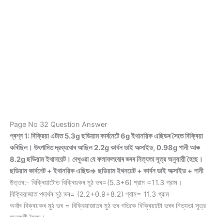
Page No 32 Question Answer
প্ৰশ্ন 1: বিক্রিয়া এটাত 5.3g ছডিয়াম কার্বনেটে 6g ইথানয়িক এছিডৰ সৈতে বিক্ৰিয়া
কৰিছিল। উৎপাদিত দ্রব্যবোৰ আছিল 2.2g কার্বন ডাই অক্সাইড, 0.98g পানী আৰু
8.2g ছডিয়াম ইথানয়েট। দেখুওৱা যে ফলাফলবোৰ ভৰৰ নিত্যতা সূত্র অনুযায়ী হৈছে।
ছডিয়াম কার্বনেট + ইথানয়িক এছিড⇒ ছডিয়াম ইথনয়েট + কার্বন ডাই অক্সাইড + পানী
উত্তৰ:- বিক্ৰিয়াটোত বিক্ৰিয়কৰ মুঠ ভৰ=(5.3+6) গ্রাম =11.3 গ্রাম।
বিক্রিয়াজাত পদাৰ্থৰ মুঠ ভৰ= (2.2+0.9+8.2) গ্রাম= 11.3 গ্রাম
অর্থাৎ বিক্ৰয়কৰ মুঠ ভৰ = বিক্রিয়াজাতৰ মুঠ ভৰ গতিকে বিক্ৰিয়াটো ভৰৰ নিত্যতা সূত্র