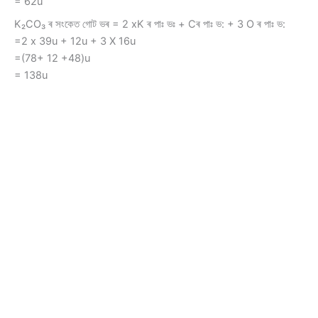
= 62u
K₂CO₃ ৰ সংকেত গোট ভৰ = 2 xK ৰ পাঃ ভঃ + Cৰ পাঃ ভ: + 3 O ৰ পাঃ ভ:
=2 x 39u + 12u + 3 X 16u
=(78+ 12 +48)u
= 138u