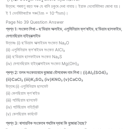
উত্তৰ: পৰমাণু বহুত সৰু যে খালি চকুৰে দেখা নাযায়। ইয়াক নেনোমিটাৰত জোখা হয়।
ই 1 নেনমিটাৰতকৈ সৰু(1m = 10⁻⁹nm)।
Page No 39 Question Answer
প্ৰশ্ন 1: সংকেত লিখা – ছ’ডিয়াম অক্সাইড, এলুমিনিয়াম ক্ল’ৰাইড, ছ’ডিয়াম ছালফাইড,
মেগনেছিয়াম হাইড্রক্সাইড
উত্তৰঃ (i) ছ’ডিয়াম অক্সাইডৰ সংকেত Na₂O
(ii) এলুমিনিয়াম ক্ল’ৰাইডৰ সংকেত AICl₃
(iii) ছ’ডিয়াম ছালফাইডৰ সংকেত Na₂S
(iv) মেগনেছিয়াম হাইড্রক্সাইডৰ সংকেত Mg(OH)₂
প্ৰশ্ন 2: তলৰ সংকেতবোৰে বুজোৱা যৌগবোৰৰ নাম লিখা। (i)Al₂(SO4)₃
(ii)CaCl₂ (iii)K₂SO₄ (iv)KNO₃ (v)CaCO₃
উত্তৰ:(i) এলুমিনিয়াম ছালফেট
(ii) কেলছিয়াম ক্ল’ৰাইড
(iii) পটেছিয়াম ছালফেট
(iv) পটেছিয়াম নাইট্রেট
(v) কেলছিয়াম কার্বনেট
প্ৰশ্ন 3: ৰাসায়নিক সংকেতৰ পদটোৰ দ্বাৰা কি বুজোৱা হৈছে?