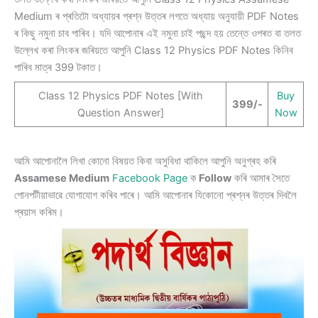
Medium ৰ প্ৰতিটো অধ্যায়ৰ প্ৰশ্ন উত্তৰ লগতে অধ্যায় অনুযায়ী PDF Notes
ৰ কিছু নমুনা চাব পাৰিব। যদি আপোনাৰ এই নমুনা চাই পছন্দ হয় তেন্তে ওপৰত বা তলত
উল্লেখ কৰা লিংকৰ জৰিয়তে আপুনি Class 12 Physics PDF Notes কিনিব
পাৰিব মাত্ৰ 399 টকাত।
Class 12 Physics PDF Notes [With
Buy
399/-
Question Answer]
Now
আমি আপোনালৈ লিখা কোনো বিষয়ত কিবা অসুবিধা থাকিলে আপুনি অনুগ্ৰহ কৰি
Assamese Medium
Facebook Page
ক
Follow
কৰি আমাৰ সৈতে
পোনপটীয়াভাৱে যোগাযোগ কৰিব পাৰে। আমি আপোনাৰ যিকোনো প্ৰশ্নৰ উত্তৰ দিবলৈ
প্ৰয়াস কৰিম।