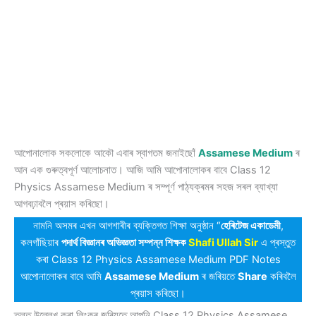
আপোনালোক সকলোকে আকৌ এবাৰ স্বাগতম জনাইছোঁ
Assamese Medium
ৰ
আন এক গুৰুত্বপূৰ্ণ আলোচনাত। আজি আমি আপোনালোকৰ বাবে Class 12
Physics Assamese Medium ৰ সম্পূৰ্ণ পাঠ্যক্ৰমৰ সহজ সৰল ব্যাখ্যা
আগবঢ়াবলৈ প্ৰয়াস কৰিছো।
নামনি অসমৰ এখন আগশাৰীৰ ব্যক্তিগত শিক্ষা অনুষ্ঠান “
হেৰিটেজ একাডেমী
,
কলগাঁছিয়াৰ
পদাৰ্থ বিজ্ঞানৰ অভিজ্ঞতা সম্পন্ন শিক্ষক
Shafi Ullah Sir
এ প্ৰস্তুত
কৰা Class 12 Physics Assamese Medium PDF Notes
আপোনালোকৰ বাবে আমি
Assamese Medium
ৰ জৰিয়তে
Share
কৰিবলৈ
প্ৰয়াস কৰিছো।
তলত উল্লেখ কৰা লিংকৰ জৰিয়তে আপুনি Class 12 Physics Assamese