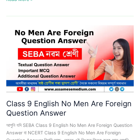
9
English
A
Slumber
Did
My
Spirit
Seal
Question
Answer
Class 9 English No Men Are Foreign
Question Answer
আপুনি যদি SEBA Class 9 English No Men Are Foreign Question
Answer বা NCERT Class 9 English No Men Are Foreign