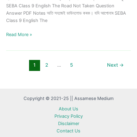
SEBA Class 9 English The Road Not Taken Question
Answer PDF Notes অতি সহজেই ডাউনলোড কৰক। যদি আপোনাৰ SEBA
Class 9 English The
Class
Read More »
9
English
The
Road
1
2
…
5
Next
→
Not
Taken
Question
Answer
Copyright © 2021-25 || Assamese Medium
About Us
Privacy Policy
Disclaimer
Contact Us