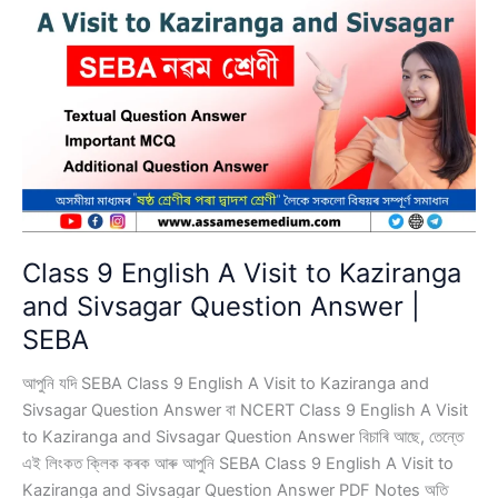
Lake
Isle
of
Innisfree
Question
Answer
|
SEBA
Class 9 English A Visit to Kaziranga
and Sivsagar Question Answer |
SEBA
আপুনি যদি SEBA Class 9 English A Visit to Kaziranga and
Sivsagar Question Answer বা NCERT Class 9 English A Visit
to Kaziranga and Sivsagar Question Answer বিচাৰি আছে, তেন্তে
এই লিংকত ক্লিক কৰক আৰু আপুনি SEBA Class 9 English A Visit to
Kaziranga and Sivsagar Question Answer PDF Notes অতি