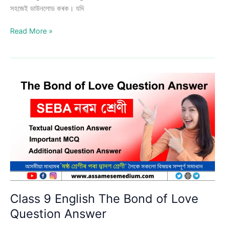
সহজেই ডাউনলোড কৰক। যদি
Class
Read More »
9
English
A
Visit
to
Kaziranga
and
Sivsagar
Question
Answer
|
SEBA
Class 9 English The Bond of Love
Question Answer