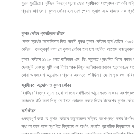
যুৱক যুৱতীয়ে। বৃটিছৰ বিৰুদ্ধে সূচনা হোৱা স্বাধীনতা সংগ্ৰামৰ এগৰাকী শ
প্ৰদান কৰিছিল। কুশল কোঁৱৰ হ’ল দেশ প্ৰেম, ত্যাগ আৰু সাহসৰ এক প্ৰতীক
কুশল কোঁৱৰ প্ৰাৰম্ভিক জীৱন
দেশৰ স্বাৰ্থত আত্মবলিদান দিয়া সাহসী যুদ্ধা কুশল কোঁৱৰৰ জন্ম হৈছিল
কোঁৱৰ। গুৰুত্বপূৰ্ণ কথা যে কুশল কোঁৱৰ হ’ল ছশ বছৰীয়া আহোম ৰাজত্বকাল
কুশল কোঁৱৰে ১৯১৮ চনত বালিজান এম. ভি. স্কুলত প্ৰাথমিক শিক্ষা গ্ৰহণ কৰ
দেশজুৰি চাঞ্চল্য সৃষ্টি কৰা নিৰ্মম আৰু নিষ্ঠুৰ জালিয়ানৱালাবাগৰ হত্
হোৱা অসহযোগ আন্দোলনৰ প্ৰভাৱ অসমতো পৰিছিল। দেশমাতৃক ৰক্ষা কৰি
স্বাধীনতা আন্দোলনত কুশল কোঁৱৰ
ব্ৰিটিছৰ বিৰুদ্ধে সূচনা হোৱা ভাৰতৰ স্বাধীনতা আন্দোলনত সক্ৰিয় অংশগ্
অঞ্চললৈ উঠি অহা পিতৃ সোণাৰাম কোঁৱৰক সকাহ দিয়াৰ উদ্দেশ্যে কুশল কো
কৰ্ম জীৱন
গুৰুত্বপূৰ্ণ কথা যে কুশল কোঁৱৰে আন্দোলনত সক্ৰিয় অংশগ্ৰহণ কৰাৰ উপ
স্থাপন কৰে আৰু স্থাপিত বিদ্যালয়খন অৰ্থাৎ ৰেংমাই প্রাথমিক বিদ্যালয়ৰ প্