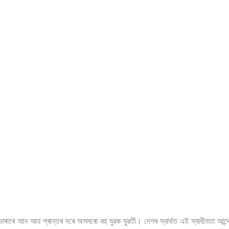
ল ভাৰতৰ আন আন প্ৰান্তৰ দৰে অসমৰো বহু যুৱক যুৱতী। দেশৰ স্বাৰ্থত এই স্বাধীনতা আন্দ