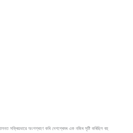
োলনত সক্ৰিয়ভাৱে অংশগ্ৰহণ কৰি দেশপ্ৰেমৰ এক নজিৰ সৃষ্টি কৰিছিল বহু