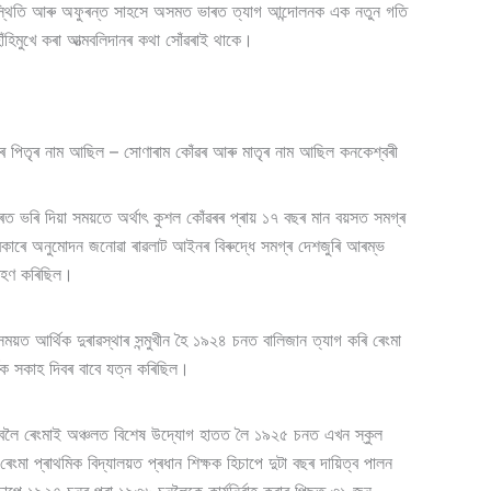
্থিতি আৰু অফুৰন্ত সাহসে অসমত ভাৰত ত্যাগ আন্দোলনক এক নতুন গতি
ঁহিমুখে কৰা আত্মবলিদানৰ কথা সোঁৱৰাই থাকে।
খেতৰ পিতৃৰ নাম আছিল – সোণাৰাম কোঁৱৰ আৰু মাতৃৰ নাম আছিল কনকেশ্বৰী
ত ভৰি দিয়া সময়তে অৰ্থাৎ কুশল কোঁৱৰৰ প্ৰায় ১৭ বছৰ মান বয়সত সমগ্ৰ
িছ চৰকাৰে অনুমোদন জনোৱা ৰাৱলাট আইনৰ বিৰুদ্ধে সমগ্ৰ দেশজুৰি আৰম্ভ
ৰহণ কৰিছিল।
ময়ত আৰ্থিক দুৰাৱস্থাৰ সন্মুখীন হৈ ১৯২৪ চনত বালিজান ত্যাগ কৰি ৰেংমা
থিক সকাহ দিবৰ বাবে যত্ন কৰিছিল।
 কৰিবলৈ ৰেংমাই অঞ্চলত বিশেষ উদ্যোগ হাতত লৈ ১৯২৫ চনত এখন স্কুল
েংমা প্ৰাথমিক বিদ্যালয়ত প্ৰধান শিক্ষক হিচাপে দুটা বছৰ দায়িত্ব পালন