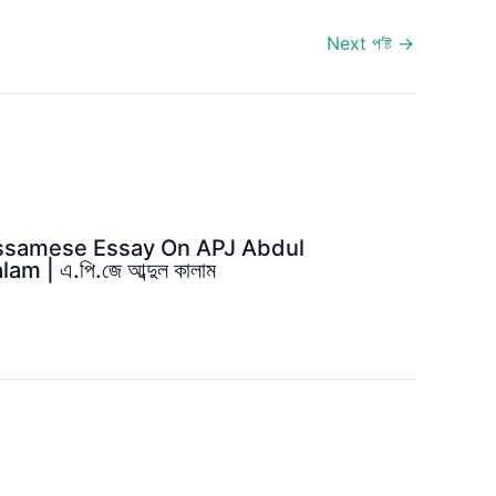
Next প’ষ্ট
→
ssamese Essay On APJ Abdul
lam | এ.পি.জে আব্দুল কালাম