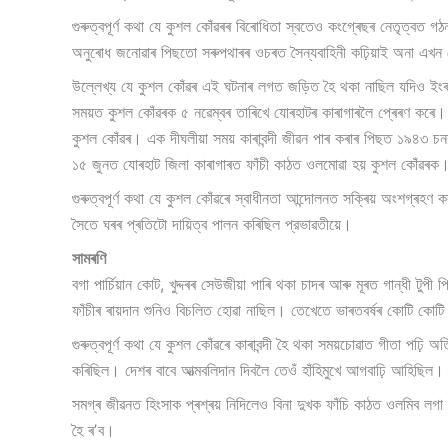
গুৰুত্বপূৰ্ণ কথা যে কুশল কোঁৱৰৰ বিৰোধিতা স্বতেও কংগ্ৰেছৰ নেতৃত্বত গঠ
অনুৰোধ জনোৱাৰ পিছতো সৰুপথাৰৰ ওচৰত সৈন্যবাহিনী কঢ়িয়াই অনা এখন ৰ
উল্লেখ্য যে কুশল কোঁৱৰ এই ঘটনাৰ লগত জড়িত হৈ থকা নাছিল যদিও ইংৰাজ
সময়ত কুশল কোঁৱৰক ৫ নৱেম্বৰ তাৰিখে যোৰহাটৰ কাৰাগাৰলৈ প্ৰেৰণ কৰে। ক
কুশল কোঁৱৰ। এক দীঘলীয়া সময় কাৰাবন্দী জীৱন পাৰ কৰাৰ পিছত ১৯৪৩ চন
১৫ জুনত যোৰহাট জিলা কাৰাগাৰত ফাঁচী কাঠত ওলমোৱা হয় কুশল কোঁৱৰক
গুৰুত্বপূৰ্ণ কথা যে কুশল কোঁৱৰে স্বাধীনতা আন্দোলনত সক্ৰিয় অংশগ্ৰহণ 
সৈতে ঘৰৰ প্ৰতিটো দায়িত্ব পালন কৰিছিল প্রভাৱতীয়ে।
সামৰণি
বগা পাৰ্চিয়ান কোট, খুদ্দৰৰ সেউজীয়া পাৰি থকা চাদৰ আৰু মূৰত গান্ধী টু
ফাঁচীৰ ৰায়দান শুনিও বিচলিত হোৱা নাছিল। তেখেতে ভাৰতবৰ্ষৰ কোটি কোটি 
গুৰুত্বপূৰ্ণ কথা যে কুশল কোঁৱৰে কাৰাবন্দী হৈ থকা সময়চোৱাত গীতা পঢ়
কৰিছিল। দেশৰ বাবে আত্মবলিদান দিবলৈ তেওঁ হাঁহিমুখে আগবাঢ়ি আহিছিল। 
সমগ্ৰ জীৱনত হিংসাক প্ৰশ্ৰয় নিদিলেও বিনা দুখক ফাঁচি কাঠত ওলমিব লগা 
হৈ ৰʼব।