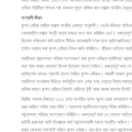
কৰাৰ পৰৱৰ্তী সময়ত ১৯২৭ চনত বালিজান চাহবাগিচাত বাগিচা পৰিদৰ্শক হিচ
তাৰিখে ব্ৰিটিছৰ শাসনৰ পৰা ভাৰতক মুক্ত কৰিবৰ বাবে মহাত্মা গান্ধীৰ নেতৃ
সংগ্ৰামী জীৱন
কুশল কোঁৱৰ আছিল মহাত্মা গান্ধীৰ একান্ত অনুৰাগী। তেওঁৰ জীৱনত অহিং
গোলাঘাটলৈ মহাত্মা গান্ধী অহাৰ সময়ত সংগ লাভ কৰিছিল তেওঁ। গুৰুত্বপূৰ্
হিংসাক পৰিত্যাগ কৰি অহিংস নীতিক আকোৱালী ল’বৰ বাবে প্ৰতিশ্ৰুতিবদ্ধ হ
হ’বলৈ প্ৰয়াস কৰা কুশল কোঁৱৰে নিমখ বৰ্জন কৰিছিল। জীৱনৰ অন্তিম সময়
স্বাধীনতা আন্দোলনত সক্ৰিয় অংশগ্ৰহণ কৰা কুশল কোঁৱৰে স্বাধীনতা আন্দো
সভা গঠন কৰাৰ ক্ষেত্ৰত বিশেষ উদ্যোগ হাতত লৈছিল। গুৰুত্বপূৰ্ণ কথা যে
ব্যক্তিগত ভাৱেও প্ৰচেষ্টা হাতত লৈছিল কুশল কোঁৱৰে। পৰৱৰ্তী সময়ত কু
স্বাধীনতা সংগ্ৰামৰ বিভিন্ন কার্যসূচীত ভাগ লোৱা তথা নেতৃত্ব দিয়াৰ সমান্
কৰিবৰ কাৰণে কুশল কোঁৱৰে নিজেই মেছিনত টুপী আৰু খদ্দৰৰ কাপোৰ চিলাই
ব্ৰিটিছ শাসনৰ বিৰুদ্ধে ১৯২১ চনত সংগঠিত ৰূপত সূচনা হোৱা অসহযোগ আন্দ
মন্ত্ৰ আছিল ‘কৰিম নহয় মৰিম’। স্বদেশৰ স্বাধীনতাৰ স্বপ্ন দিঠক কৰিব
আন্দোলনত সক্ৰিয় অংশগ্ৰহণ কৰিছিল। গুৰুত্বপূৰ্ণ কথা যে পোনতে অহিংস
ছাউনী জ্বলোৱা আদি হিংসাত্মক কার্য আন্দোলনকাৰী সকলে সংঘটিত কৰিলে। অৱ
কৰাৰ ক্ষেত্ৰত পক্ষপাতী নাছিল কুশল কোঁৱৰ। যাৰ বাবে আন আন আন্দোলনক