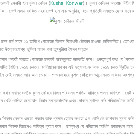
ক্তিশালী সেনানী হ’ল কুশল কোঁৱৰ (
Kushal Konwar
)। কুশল কোঁৱৰৰ আপোচ বিহীন স
। তেওঁ এজন ব্যক্তি নহয় তেওঁ হ’ল এক অনুষ্ঠান, যিয়ে প্ৰতিটো সময়তে দেশৰ বাবে হা
 ১৯০৫ চনৰ মাৰ্চ মাহৰ ২১ তাৰিখে গোলাঘাট জিলাৰ ঘিলাধাৰী মৌজাৰ চাওদাং চাৰিআলিত। তে
ত উল্লেখযোগ্য ভূমিকা পালন কৰা তুঙ্গখুঙীয়া ফৈদৰ সন্তান।
াৰ পৰৱৰ্তী সময়ত গোলাঘাট চৰকাৰী হাইস্কুলত নামভৰ্তি কৰে। গুৰুত্বপূৰ্ণ কথা যে কৈশোৰ
যাকাণ্ড সংঘটিত হৈছিল ১৯১৯ চনত। জালিয়ানৱালাবাগৰ এই হত্যাকাণ্ড আৰু ১৯১৯ চনত ব্ৰিট
বলৈ সেই সময়ত আন আন ডেকা – গাভৰুৰ দৰে কুশল কোঁৱৰেও আন্দোলনত সক্ৰিয় অংশগ্
ৰহণ কৰাৰ সমান্তৰালকৈ কুশল কোঁৱৰে নিজৰ পৰিয়ালৰ প্ৰতিও দায়িত্ব পালন কৰিছিল। সেই স
ঁৱৰে খেতি-বাতিত মনোযোগ দিয়াৰ সমান্তৰালকৈ এখন দোকান স্থাপন কৰি পৰিয়ালটোক আৰ্
ৰিও শিক্ষাৰ ক্ষেত্ৰ খনতো প্ৰচাৰ আৰু প্ৰসাৰ হোৱাৰ লগতে এক বৌদ্ধিক জাগৰণৰ সূচনা
রধান শিক্ষক হিচাপেও দায়িত্ব গ্ৰহণ কৰে। উল্লেখ্য যে পৰিয়ালৰ আৰ্থিক দুৰাৱস্থাৰ বাবে ৰ