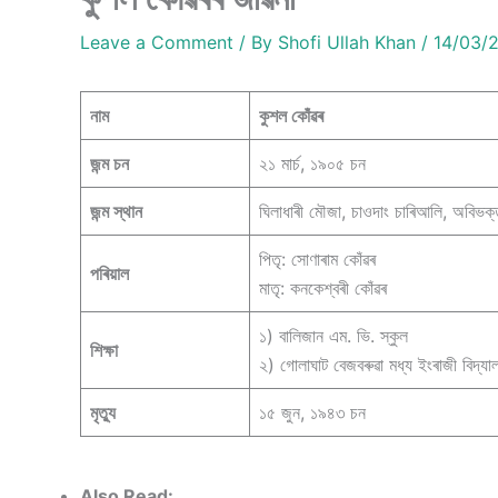
Leave a Comment
/ By
Shofi Ullah Khan
/
14/03/
নাম
কুশল কোঁৱৰ
জন্ম চন
২১ মাৰ্চ, ১৯০৫ চন
জন্ম স্থান
ঘিলাধাৰী মৌজা, চাওদাং চাৰিআলি, অবিভক্
পিতৃ: সোণাৰাম কোঁৱৰ
পৰিয়াল
মাতৃ: কনকেশ্বৰী কোঁৱৰ
১) বালিজান এম. ভি. স্কুল
শিক্ষা
২) গোলাঘাট বেজবৰুৱা মধ্য ইংৰাজী বিদ্যাল
মৃত্যু
১৫ জুন, ১৯৪৩ চন
Also Read: