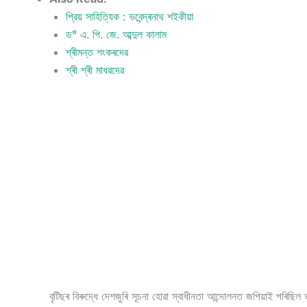
প্রিয় সাহিত্যিক : ভবেন্দ্ৰনাথ শইকীয়া
ড° এ. পি. জে. আব্দুল কালাম
শ্ৰীমন্ত শংকৰদেৱ
শ্ৰী শ্ৰী মাধৱদেৱ
বৃটিছৰ বিৰুদ্ধে দেশজুৰি সূচনা হোৱা স্বাধীনতা আন্দোলনত জপিয়াই পৰিছি