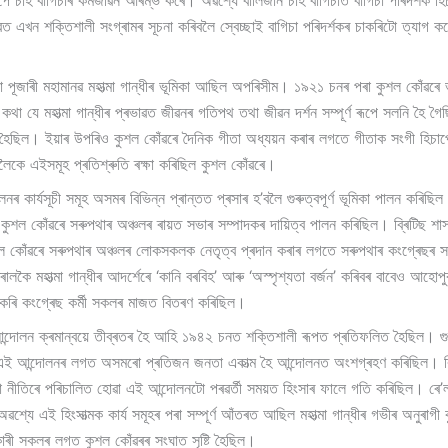
াপে চাহ বাগিচাৰ কৰ্মজীৱন আৰম্ভ কৰে। অৱশ্যে বালিজান চাহ বাগিচাত বাগিচা পৰিদৰ্শক 
ত্বত এখন শক্তিশালী সংগ্ৰামৰ সূচনা কৰিবলৈ স্বেচ্ছাই বাগিচা পৰিদৰ্শকৰ চাকৰিটো ত্যাগ 
সা পূজাৰী মহামানৱ মহাত্মা গান্ধীৰ ভূমিকা আছিল অপৰিসীম। ১৯২১ চনৰ পৰা কুশল কোঁৱ
ণ কথা যে মহাত্মা গান্ধীৰ প্ৰভাৱত জীৱনৰ গতিপথ তথা জীৱন দৰ্শন সম্পূৰ্ণ ৰূপে সলনি হৈ গ
ৈছিল। ইয়াৰ উপৰিও কুশল কোঁৱৰে দৈনিক গীতা অধ্যয়ন কৰাৰ লগতে গীতাক সংগী হিচাপেও বা
লৈকে এইসমূহ প্ৰতিশ্ৰুতি ৰক্ষা কৰিছিল কুশল কোঁৱৰে।
লনৰ কাৰ্যসূচী সমূহ অসমৰ বিভিন্ন প্ৰান্তত প্ৰসাৰ হ’বলৈ গুৰুত্বপূৰ্ণ ভূমিকা পালন ক
 কুশল কোঁৱৰে সৰুপথাৰ অঞ্চলৰ ৰায়ত সভাৰ সম্পাদকৰ দায়িত্ব পালন কৰিছিল। ব্ৰিটিছ শা
শল কোঁৱৰে সৰুপথাৰ অঞ্চলৰ লোকসকলক নেতৃত্ব প্ৰদান কৰাৰ লগতে সৰুপথাৰ কংগ্ৰেছৰ সম্প
তৰালকৈ মহাত্মা গান্ধীৰ আদৰ্শেৰে ‘কানি বৰবিহ’ আৰু ‘অস্পৃশ্যতা বর্জন’ কৰিবৰ বাবেও আহোপু
 কৰি কংগ্ৰেছ কৰ্মী সকলৰ মাজত বিতৰণ কৰিছিল।
োলন ক্ৰমান্বয়ে তীব্ৰতৰ হৈ আহি ১৯৪২ চনত শক্তিশালী ৰূপত প্ৰতিফলিত হৈছিল। গুৰুত্ব
লৈ এই আন্দোলনৰ লগত অসমৰো প্ৰতিজন জনতা একাত্ম হৈ আন্দোলনত অংশগ্ৰহণ কৰিছিল। ব্রি
া নীতিৰে পৰিচালিত হোৱা এই আন্দোলনটো পৰৱৰ্তী সময়ত হিংসাৰ ফালে গতি কৰিছিল। ৰে’লপ
শ্যে এই হিংসাত্মক কাৰ্য সমূহৰ পৰা সম্পূৰ্ণ আঁতৰত আছিল মহাত্মা গান্ধীৰ গভীৰ অনুৰা
াৰী সকলৰ লগত কুশল কোঁৱৰৰ সংঘাত সৃষ্টি হৈছিল।