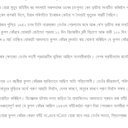
ন হোৱা মৃত্যু বাহিনীৰ বহু সদস্যই সৰুপথাৰৰ ওচৰৰ চাংপুলত ৰেল দুর্ঘটনা সংঘটিত কৰিবলৈ 
েল বাগৰাই দিলে, ইয়াৰ পৰিণতিত ইংৰাজৰ কেইবা শ সৈন্যই মৃত্যুক সাৱটি লৈছিল।
ৰ পুলিচে ১৯৪২ চনৰ তিনি নৱেম্বৰত তেওঁক গ্রেপ্তাৰ কৰে আৰু ৰে’ল দুর্ঘটনা কৰা দলটোৰ
ুশল কোঁৱৰে যোৰহাট জেইলত প্রথম ১২ দিন বিচাৰাধীন বন্দী হিচাপে আৰু বাকী ১০০ দিন ন
ৰ ৬ মাৰ্চ তাৰিখে যোৰহাট আদালতে কুশল কোঁৱৰ সন্দৰ্ভত ৰায় ঘোষণা কৰিছিল যে কুশল কো
।
কৰাৰ ক্ষেত্ৰত তেওঁৰ পত্নী প্রভাৱতীৰ ভূমিকা আছিল অনস্বীকাৰ্য্য। দেশৰ স্বাধীনতাৰ বা
পী পিন্ধা ৩৭ বছৰীয়া কুশল কোঁৱৰৰ ব্যক্তিত্ব আছিল অতি শক্তিশালী। তেওঁৰ জীৱনাদৰ্শ, পৰি
মানুহৰ মুক্তিৰ অৰ্থে প্ৰাণ আহুতি দিবলৈ, দেশৰ কাৰণে, মানুহৰ কাৰণে প্ৰাণ দিবলৈ সক্
ি অতিবাহিত কৰিছিল। হিংসাত্মক ঘটনাৰ লগত জড়িত হৈ নাথাকিলেও আদালতে প্ৰদান কৰা ফাঁচ
গুৰুত্বপূৰ্ণ কথা যে কুশল কোঁৱৰ আছিল ১৯৪৩ত ফাঁচিকাঠত প্রাণ দিয়া শেহৰজন অসমীয়া স
হোৱা কুশল কোঁৱৰ কেৱল ফাঁচি দণ্ডেৰে দণ্ডিত হোৱা বাবে নহয় তেওঁৰ সততা, স্থিতপ্ৰজ্ঞ