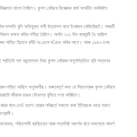
পৰিকল্পনা হাতত লৈছিল। কুশল কোঁৱৰে হিংসাত্মক কাৰ্য সংঘটিত নকৰিবলৈ
 দলপতি বুলি অভিযুক্ত দাবী উত্থাপন কৰে ইংৰাজৰ মেজিষ্ট্রেটে। পৰৱৰ্তী
িজান কক্ষত কটাব লগীয়া হৈছিল। অৰ্থাৎ ১১২ দিন কাৰাবন্দী হৈ আছিল
ঁৱৰক শাস্তি হিচাপে ফাঁচি দণ্ডেৰে দণ্ডিত কৰিব লাগে। আৰু ১৯৪৩ চনৰ
বেই প্ৰতিটো পল আন্দোলনত দিয়া কুশল কোঁৱৰৰ অনুপস্থিতিত দুটা সন্তানৰ
শ্ৰম-শক্তি আছিল অনুকৰণীয়। গুৰুত্বপূৰ্ণ কথা যে স্থিতপ্ৰজ্ঞ কুশল কোঁৱৰে
ষম হোৱাটো জীৱনৰ ডাঙৰ সৌভাগ্য বুলিহে গণ্য কৰিছিল।
ি ৰায়ৰ বাবে তেওঁ হতাশ হোৱাৰ পৰিৱৰ্তে সকলো কথা ইতিবাচক ভাৱে গ্ৰহণ
ংগ্রামী।
 মনোভাৱ, শক্তিশালী ব্যক্তিত্ব আৰু সত্যনিষ্ঠ আদৰ্শৰ বাবে সকলোৰে আদৰ্শ