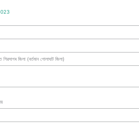
2023
ত শিৱসাগৰ জিলা (বৰ্তমান গোলাঘাট জিলা)
য়