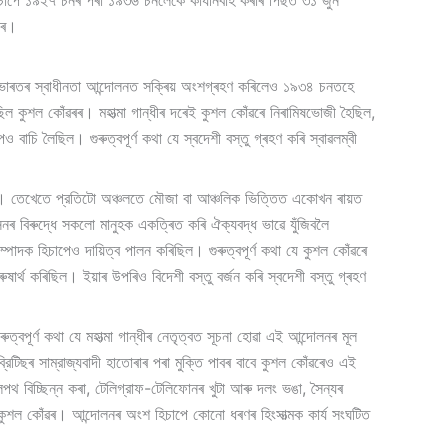
হিচাপে ১৯২৭ চনৰ পৰা ১৯৩৬ চনলৈকে কাৰ্যনিৰ্বাহ কৰাৰ পিছত ৩১ জুন
কৰে।
ৰে ভাৰতৰ স্বাধীনতা আন্দোলনত সক্ৰিয় অংশগ্ৰহণ কৰিলেও ১৯৩৪ চনতহে
ৈছিল কুশল কোঁৱৰৰ। মহাত্মা গান্ধীৰ দৰেই কুশল কোঁৱৰে নিৰামিষভোজী হৈছিল,
চি লৈছিল। গুৰুত্বপূৰ্ণ কথা যে স্বদেশী বস্তু গ্ৰহণ কৰি স্বাৱলম্বী
ৰিছিল। তেখেতে প্রতিটো অঞ্চলতে মৌজা বা আঞ্চলিক ভিত্তিত একোখন ৰায়ত
সনৰ বিৰুদ্ধে সকলো মানুহক একত্ৰিত কৰি ঐক্যবদ্ধ ভাৱে যুঁজিবলৈ
াদক হিচাপেও দায়িত্ব পালন কৰিছিল। গুৰুত্বপূৰ্ণ কথা যে কুশল কোঁৱৰে
ৰুষাৰ্থ কৰিছিল। ইয়াৰ উপৰিও বিদেশী বস্তু বৰ্জন কৰি স্বদেশী বস্তু গ্ৰহণ
পূৰ্ণ কথা যে মহাত্মা গান্ধীৰ নেতৃত্বত সূচনা হোৱা এই আন্দোলনৰ মূল
টিছৰ সাম্রাজ্যবাদী হাতোৰাৰ পৰা মুক্তি পাবৰ বাবে কুশল কোঁৱৰেও এই
থ বিচ্ছিন্ন কৰা, টেলিগ্রাফ-টেলিফোনৰ খুটা আৰু দলং ভঙা, সৈন্যৰ
গী কুশল কোঁৱৰ। আন্দোলনৰ অংশ হিচাপে কোনো ধৰণৰ হিংসাত্মক কাৰ্য সংঘটিত