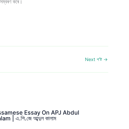
 সম্বৰণ কৰে।
Next প’ষ্ট
→
ssamese Essay On APJ Abdul
lam | এ.পি.জে আব্দুল কালাম