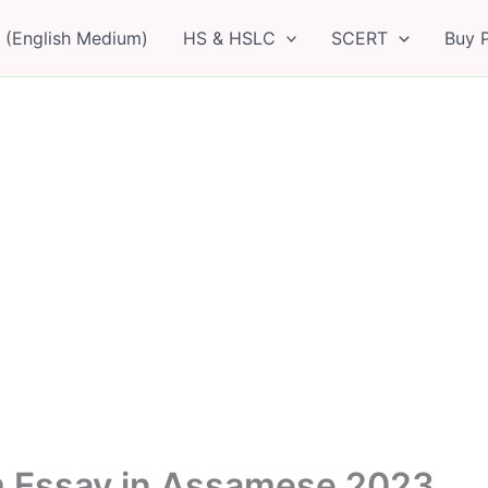
 (English Medium)
HS & HSLC
SCERT
Buy 
 Exam Essay in Assamese 2023