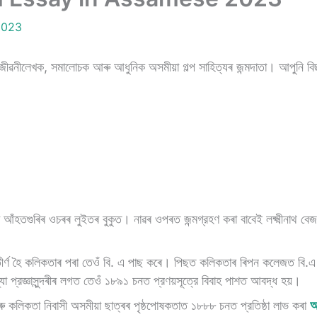
2023
িক,জীৱনীলেখক, সমালােচক আৰু আধুনিক অসমীয়া গল্প সাহিত্যৰ জন্মদাতা। আপুনি বি
ৰ আঁহতগুৰিৰ ওচৰৰ লুইতৰ বুকুত। নাৱৰ ওপৰত জন্মগ্রহণ কৰা বাবেই লক্ষ্মীনাথ ব
ত্তীৰ্ণ হৈ কলিকতাৰ পৰা তেওঁ বি. এ পাছ কৰে। পিছত কলিকতাৰ ৰিপন কলেজত বি.এ
্যা প্রজ্ঞাসুন্দৰীৰ লগত তেওঁ ১৮৯১ চনত প্রণয়সূত্রে বিবাহ পাশত আবদ্ধ হয়।
আৰু কলিকতা নিবাসী অসমীয়া ছাত্ৰৰ পৃষ্ঠপােষকতাত ১৮৮৮ চনত প্রতিষ্ঠা লাভ কৰা
অ