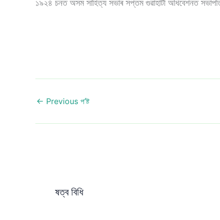
১৯২৪ চনত অসম সাহিত্য সভাৰ সপ্তম গুৱাহাটী অধিবেশনত সভাপত
←
Previous প’ষ্ট
ষত্ব বিধি