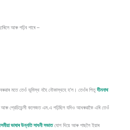
ছাৰিলে আৰু পঢ়িব পাৰে –
েজবৰুৱাৰ মতে তেওঁ ভূমিস্থ নহৈ নৌকাস্থহে হ’ল। তেওঁৰ পিতৃ
দীননাথ
 আৰু প্রেচিডেন্সী কলেজত এম.এ পঢ়িছিল যদিও আধৰুৱাকৈ এৰি তেওঁ
সমীয়া ভাষাৰ উন্নতি সাধনী সভাত
যােগ দিয়ে আৰু পাছলৈ ইয়াৰ