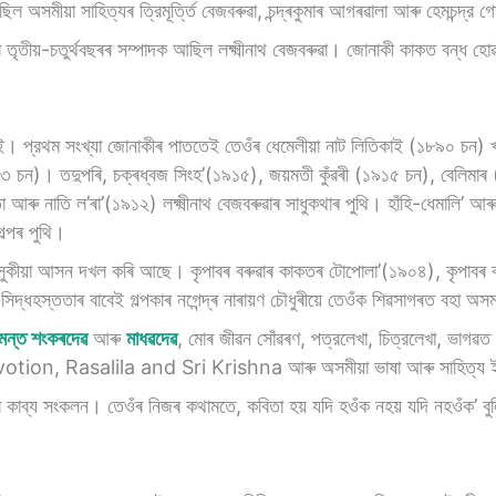
ল অসমীয়া সাহিত্যৰ ত্রিমূৰ্ত্তি বেজবৰুৱা, চন্দ্ৰকুমাৰ আগৰৱালা আৰু হেমচন্দ্র গা
 তৃতীয়-চতুর্থবছৰৰ সম্পাদক আছিল লক্ষ্মীনাথ বেজবৰুৱা। জোনাকী কাকত বন্ধ হােৱ
 প্রথম সংখ্যা জোনাকীৰ পাততেই তেওঁৰ ধেমেলীয়া নাট লিতিকাই (১৮৯০ চন) খণ্
ন)। তদুপৰি, চক্ৰধ্বজ সিংহ’(১৯১৫), জয়মতী কুঁৱৰী (১৯১৫ চন), বেলিমাৰ (১
ু নাতি ল’ৰা’(১৯১২) লক্ষ্মীনাথ বেজবৰুৱাৰ সাধুকথাৰ পুথি। হাঁহি-ধেমালি’ আৰু জ
ল্পৰ পুথি।
ত এক সুকীয়া আসন দখল কৰি আছে। কৃপাবৰ বৰুৱাৰ কাকতৰ টোপােলা’(১৯০৪), কৃপাবৰ 
থকা সিদ্ধহস্ততাৰ বাবেই গল্পকাৰ নগেন্দ্ৰ নাৰায়ণ চৌধুৰীয়ে তেওঁক শিৱসাগৰত বহ
ীমন্ত শংকৰদেৱ
আৰু
মাধৱদেৱ
, মােৰ জীৱন সোঁৱৰণ, পত্রলেখা, চিত্রলেখা, ভাগৱত কথ
on, Rasalila and Sri Krishna আৰু অসমীয়া ভাষা আৰু সাহিত্য ইত্যাদ
ব্য সংকলন। তেওঁৰ নিজৰ কথামতে, কবিতা হয় যদি হওঁক নহয় যদি নহওঁক’ বুলিয