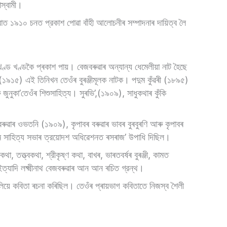
েস্বামী।
াত ১৯১০ চনত প্রকাশ পােৱা বাঁহী আলােচনীৰ সম্পাদনাৰ দায়িত্ব লৈ
ড খণ্ডকৈ প্ৰকাশ পায়। বেজবৰুৱাৰ অন্যান্য ধেমেলীয়া নাট হৈছে
৯১৫) এই তিনিখন তেওঁৰ বুৰঞ্জীমূলক নাটক। পদুম কুঁৱৰী (১৮৯৫)
ুনুকা’তেওঁৰ শিশুসাহিত্য। সুৰভি’,(১৯০৯), সাধুকথাৰ কুঁকি
বৰুৱাৰ ওভতনি (১৯০৯), কৃপাবৰ বৰুৱাৰ ভাবৰ বুৰবুৰণি আৰু কৃপাবৰ
া অসম সাহিত্য সভাৰ ত্রয়ােদশ অধিৱেশনত ৰসৰাজ’ উপাধি দিছিল।
া, তত্ত্বকথা, শ্রীকৃষ্ণ কথা, বাখৰ, ভাৰতবৰ্ষৰ বুৰঞ্জী, কামত
ি লক্ষ্মীনাথ বেজবৰুৱাৰ আন আন ৰচিত গ্রন্থ।
়ে কবিতা ৰচনা কৰিছিল। তেওঁৰ প্ৰায়ভাগ কবিতাতে নিজস্ব শৈলী