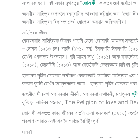
সম্পাদক হয়। এই সভাৰ মুখপত্র “
জোনাকী
” কাকতৰ গুৰি ধৰোঁতা আছি
অসমীয়া সাহিত্য জগতলৈ ৰমন্যাসিক ভাবধাৰা কঢ়িয়াই অনা ‘জোনাকীৰ
অসমীয়া সাহিত্যৰ বিকাশত তেওঁ যােগােৱা অৱদান অবিস্মৰণীয়।
সাহিত্যিক জীৱন
বেজবৰুৱাই সাহিত্যিক জীৱনৰ পাতনি মেলে ‘জোনাকী’ কাকতৰ মাজতেই।
– নােমল (১৯১৩ চন) পাচনি (১৯১৩ চন) চিকৰপতি নিকৰপতি (১৯১৩ চ
তেওঁৰ একমাত্র উপন্যাস। বুঢ়ী আইৰ সাধু’ (১৯১১) আৰু ককাদেউতা আৰ
(১৯১০), জোনবিৰি (১৯১৩) আৰু কেহোঁকলি বেজবৰুৱাৰ চাৰিখন চুটিগ
হাস্যৰস সৃষ্টিৰ ক্ষেত্ৰত লক্ষ্মীনাথ বেজবৰুৱাই অসমীয়া সাহিত্য
বৰুৱাৰ বুলনি তেওঁৰ হাস্যৰসাত্মক ৰচনা। হাস্যৰস সৃষ্টিৰ ক্ষেত্ৰত 
ডাঙৰীয়া দীননাথ বেজবৰুৱাৰ জীৱনী, বেজবৰুৱা বংশাৱলী, মহাপুৰুষ
শ্ৰ
কৃতিত্ব লাভিবৰ সংকেত, The Religion of love and Devoti
জোনাকী কাকতত কাব্য জীৱনৰ পাতনি মেলা কদমকলি (১৯১৩) তেওঁৰ কা
প্রকাশ পােৱাত সেইবােৰ হৈ পৰিছে বৈশিষ্ট্যপূর্ণ।
সামৰণী