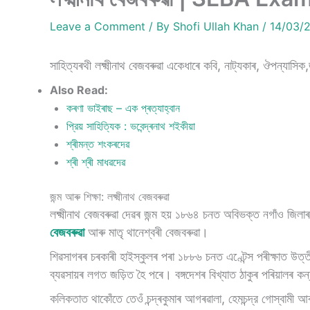
Leave a Comment
/ By
Shofi Ullah Khan
/
14/03/
সাহিত্যৰথী লক্ষ্মীনাথ বেজবৰুৱা একেধাৰে কবি, নাট্যকাৰ, ঔপন্যাস
Also Read:
কৰণা ভাইৰাছ – এক প্ৰত্যাহ্বান
প্রিয় সাহিত্যিক : ভবেন্দ্ৰনাথ শইকীয়া
শ্ৰীমন্ত শংকৰদেৱ
শ্ৰী শ্ৰী মাধৱদেৱ
জন্ম আৰু শিক্ষা: লক্ষ্মীনাথ বেজবৰুৱা
লক্ষ্মীনাথ বেজবৰুৱা দেৱৰ জন্ম হয় ১৮৬৪ চনত অবিভক্ত নগাঁও জিলা
বেজবৰুৱা
আৰু মাতৃ থানেশ্বৰী বেজবৰুৱা।
শিৱসাগৰৰ চৰকাৰী হাইস্কুলৰ পৰা ১৮৮৬ চনত এণ্টেন্স পৰীক্ষাত উ
ব্যৱসায়ৰ লগত জড়িত হৈ পৰে। বঙ্গদেশৰ বিখ্যাত ঠাকুৰ পৰিয়ালৰ কন
কলিকতাত থাকোঁতে তেওঁ চন্দ্ৰকুমাৰ আগৰৱালা, হেমচন্দ্র গােস্বামী 