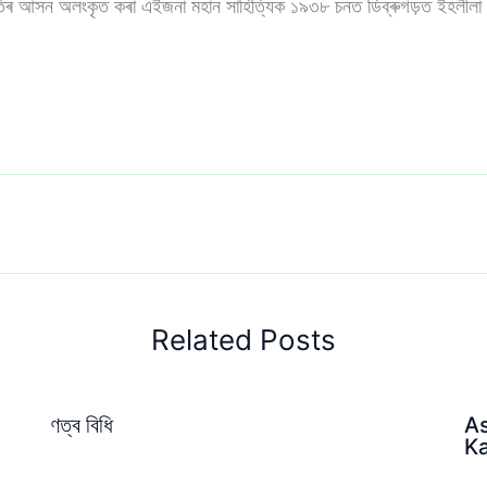
িৰ আসন অলংকৃত কৰা এইজনা মহান সাহিত্যিক ১৯৩৮ চনত ডিব্ৰুগড়ত ইহলীলা
Related Posts
ণত্ব বিধি
A
Ka